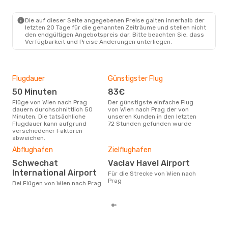
VIE
- PRG
Austrian Airlines
Direkt
PRG
- VIE
Die auf dieser Seite angegebenen Preise galten innerhalb der
letzten 20 Tage für die genannten Zeiträume und stellen nicht
den endgültigen Angebotspreis dar. Bitte beachten Sie, dass
Verfügbarkeit und Preise Änderungen unterliegen.
Flugdauer
Günstigster Flug
Hau
50 Minuten
83€
M
Flüge von Wien nach Prag
Der günstigste einfache Flug
Laut Suchanfragen unserer
dauern durchschnittlich 50
von Wien nach Prag der von
Kund
Minuten. Die tatsächliche
unseren Kunden in den letzten
Haup
Flugdauer kann aufgrund
72 Stunden gefunden wurde
Wie
verschiedener Faktoren
Dur
abweichen.
23
Abflughafen
Zielflughafen
Der durchschnittliche Preis für
Schwechat
Vaclav Havel Airport
Flü
International Airport
betr
Für die Strecke von Wien nach
wurd
Prag
Bei Flügen von Wien nach Prag
Mon