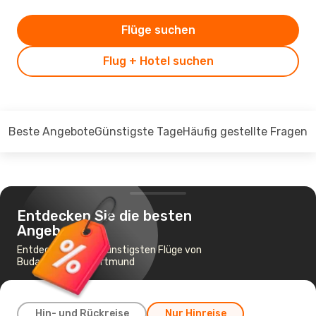
Flüge suchen
Flug + Hotel suchen
Beste Angebote
Günstigste Tage
Häufig gestellte Fragen
Entdecken Sie die besten
Angebote
Entdecken Sie die günstigsten Flüge von
Budapest nach Dortmund
Hin- und Rückreise
Nur Hinreise