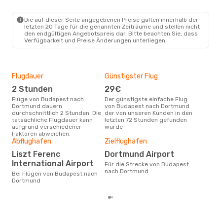
BUD
- DTM
Wizz Air
Direkt
DTM
- BUD
Die auf dieser Seite angegebenen Preise galten innerhalb der
letzten 20 Tage für die genannten Zeiträume und stellen nicht
den endgültigen Angebotspreis dar. Bitte beachten Sie, dass
Verfügbarkeit und Preise Änderungen unterliegen.
Flugdauer
Günstigster Flug
Hau
2 Stunden
29€
Jul
Flüge von Budapest nach
Der günstigste einfache Flug
Laut Suchanfragen unserer
Dortmund dauern
von Budapest nach Dortmund
Kund
durchschnittlich 2 Stunden. Die
der von unseren Kunden in den
Haup
tatsächliche Flugdauer kann
letzten 72 Stunden gefunden
Bud
aufgrund verschiedener
wurde
Dur
Faktoren abweichen.
Abflughafen
Zielflughafen
92
Der durchschnittliche Preis für
Liszt Ferenc
Dortmund Airport
Flü
International Airport
Für die Strecke von Budapest
Dor
nach Dortmund
Prei
Bei Flügen von Budapest nach
letz
Dortmund