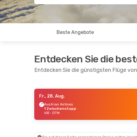
Beste Angebote
Entdecken Sie die bes
Entdecken Sie die günstigsten Flüge vo
Fr., 28. Aug.
Fr., 21. Aug.
- Mo., 24. Aug.
Fr., 4. 
Austrian Airlines
1 Zwischenstopp
Austrian Airlines
Austri
VIE
- DTM
1 Zwischenstopp
1 Zwi
VIE
- DTM
VIE
- 
Wizz Air
1 Zwischenstopp
Wizz A
DTM
- VIE
DTM
- 