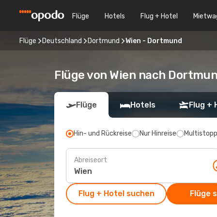
Flüge
Hotels
Flug + Hotel
Mietwa
Flüge
Deutschland
Dortmund
Wien - Dortmund
Flüge von Wien nach Dortmu
Flüge
Hotels
Flug + 
Hin- und Rückreise
Nur Hinreise
Multistop
Abreiseort
Flug + Hotel suchen
Flüge 