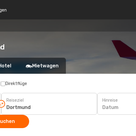
gen
nd
Hotel
Mietwagen
p
Direktflüge
Reiseziel
Hinreise
Datum
suchen