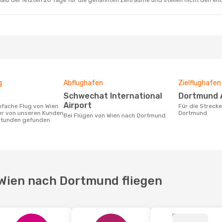
alb der letzten 20 Tage für die genannten Zeiträume und stellen nicht den en
g
Abflughafen
Zielflughafen
Schwechat International
Dortmund 
Airport
Für die Strecke von Wien nach
r von unseren Kunden
Dortmund
Bei Flügen von Wien nach Dortmund
 Stunden gefunden
 Wien nach Dortmund fliegen