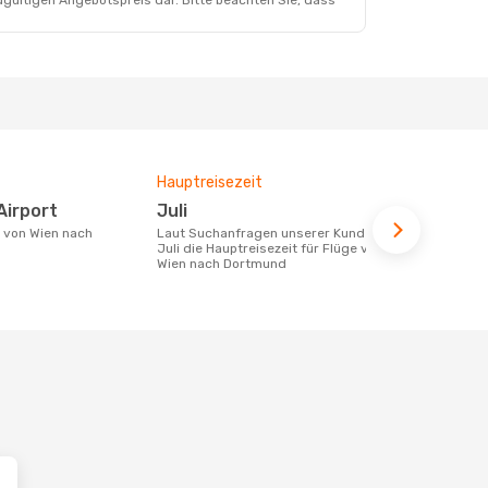
dgültigen Angebotspreis dar. Bitte beachten Sie, dass
Hauptreisezeit
Durchschnit
Airport
Juli
251 €
Laut Suchanfragen unserer Kunden ist
Der durchschnittliche Preis für Flüge
Juli die Hauptreisezeit für Flüge von
von Wien na
Wien nach Dortmund
Dieser Preis
6 Monate be