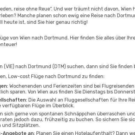
den, reise ohne Reue“. Und wer träumt nicht davon, Wien h
rleben? Manche planen schon ewig eine Reise nach Dortmun
l heute ist, sind Sie hier genau richtig!
üge von Wien nach Dortmund. Hier finden Sie alles über Ihre
enteuer!
 (VIE) nach Dortmund (DTM) suchen, dann sind Sie finden b
elfen, Low-cost Flüge nach Dortmund zu finden:
gen
: Wochenenden und Ferienzeiten sind bei Flugreisenden b
tlich sparen. Von Wien aus finden Sie Dienstags bis Donners
ellschaften
: Die Auswahl an Fluggesellschaften für Ihre Re
 verfügbaren Flüge im Überblick.
en sich gerne von spontanen Schnäppchen überraschen un
 raten jedoch dazu, frühzeitig zu buchen. So sichern Sie sic
 und Sitzplätzen.
ak-Angebote an
: Planen Sie einen Hotelaufenthalt? Dann we