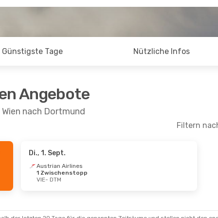
Günstigste Tage
Nützliche Infos
ten Angebote
n Wien nach Dortmund
Filtern nac
Di., 1. Sept.
Sept.
- So., 6. Sept.
So., 13. Sept.
- Fr.
Austrian Airlines
1 Zwischenstopp
an Airlines
Austrian Airlines
VIE
- DTM
schenstopp
1 Zwischenstopp
DTM
VIE
- DTM
ir Malta
1 Zwischenstopp
Wizz Air Malta
1 Zw
VIE
DTM
- VIE