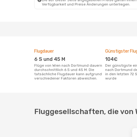
Die auf dieser Seite angegebenen Preise galten innerh
Verfügbarkeit und Preise Änderungen unterliegen.
Flugdauer
Günstigster Flu
6 S und 45 M
104€
Flüge von Wien nach Dortmund dauern
Der günstigste einfache Flug von Wien
durchschnittlich 6 S und 45 M. Die
nach Dortmund de
tatsächliche Flugdauer kann aufgrund
in den letzten 72
verschiedener Faktoren abweichen.
wurde
Fluggesellschaften, die von