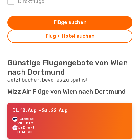
Direktflüge
Flüge suchen
Flug + Hotel suchen
Günstige Flugangebote von Wien
nach Dortmund
Jetzt buchen, bevor es zu spät ist
Wizz Air Flüge von Wien nach Dortmund
Di., 18. Aug.
- Sa., 22. Aug.
LO
Direkt
VIE
- DTM
W6
Direkt
DTM
- VIE