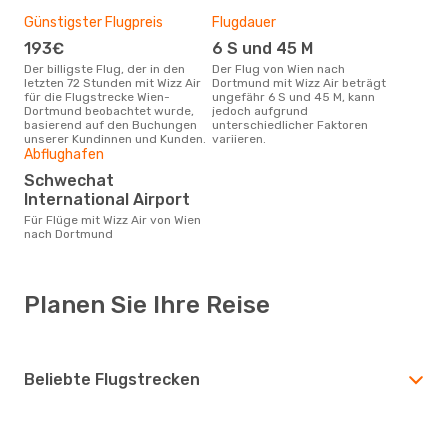
Günstigster Flugpreis
Flugdauer
193€
6 S und 45 M
Der billigste Flug, der in den
Der Flug von Wien nach
letzten 72 Stunden mit Wizz Air
Dortmund mit Wizz Air beträgt
für die Flugstrecke Wien-
ungefähr 6 S und 45 M, kann
Dortmund beobachtet wurde,
jedoch aufgrund
basierend auf den Buchungen
unterschiedlicher Faktoren
unserer Kundinnen und Kunden.
variieren.
Abflughafen
Schwechat
International Airport
Für Flüge mit Wizz Air von Wien
nach Dortmund
Planen Sie Ihre Reise
Beliebte Flugstrecken