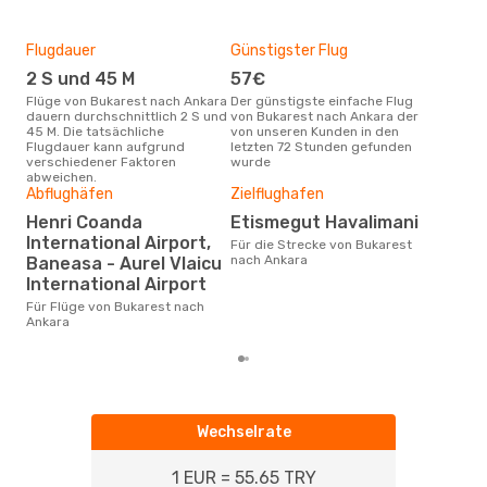
Flugdauer
Günstigster Flug
Hau
2 S und 45 M
57€
Jul
Flüge von Bukarest nach Ankara
Der günstigste einfache Flug
Laut Suchanfragen unserer
dauern durchschnittlich 2 S und
von Bukarest nach Ankara der
Kund
45 M. Die tatsächliche
von unseren Kunden in den
Haup
Flugdauer kann aufgrund
letzten 72 Stunden gefunden
Buk
verschiedener Faktoren
wurde
abweichen.
Dur
Abflughäfen
Zielflughafen
16
Henri Coanda
Etismegut Havalimani
Der durchschnittliche Preis für
International Airport,
Für die Strecke von Bukarest
Flü
nach Ankara
Baneasa - Aurel Vlaicu
betr
International Airport
wurd
Mon
Für Flüge von Bukarest nach
Ankara
Wechselrate
1 EUR = 55.65 TRY