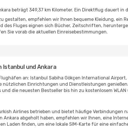
kara beträgt 349,37 km Kilometer. Ein Direktflug dauert in 
u gestalten, empfehlen wir Ihnen bequeme Kleidung, ein R
des Fluges eignen sich Bücher, Zeitschriften, herunterge
en Sie vorab die aktuellen Einreisebestimmungen.
n Istanbul und Ankara
Flughäfen an: Istanbul Sabiha Gökçen International Airport,
lle nützlichen Einrichtungen und Dienstleistungen genieß
 und die neuesten Bestseller bis hin zu kostenlosem WLAN 
urkish Airlines betrieben und bietet häufige Verbindungen n
in Ankara abgeholt haben, empfehlen wir Ihnen, eine Inter
n Laden finden, um eine lokale SIM-Karte für eine einfache