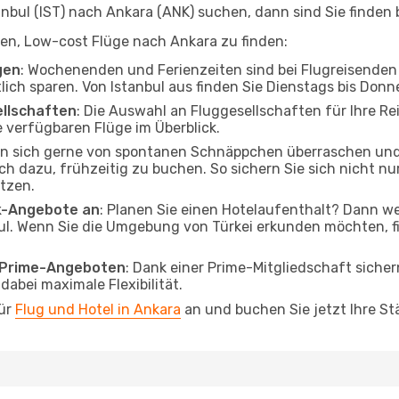
bul (IST) nach Ankara (ANK) suchen, dann sind Sie finden b
lfen, Low-cost Flüge nach Ankara zu finden:
gen
: Wochenenden und Ferienzeiten sind bei Flugreisenden b
tlich sparen. Von Istanbul aus finden Sie Dienstags bis Don
ellschaften
: Die Auswahl an Fluggesellschaften für Ihre Rei
 verfügbaren Flüge im Überblick.
en sich gerne von spontanen Schnäppchen überraschen un
och dazu, frühzeitig zu buchen. So sichern Sie sich nicht n
tzen.
ak-Angebote an
: Planen Sie einen Hotelaufenthalt? Dann we
ul. Wenn Sie die Umgebung von Türkei erkunden möchten, fi
o Prime-Angeboten
: Dank einer Prime-Mitgliedschaft sicher
abei maximale Flexibilität.
für
Flug und Hotel in Ankara
an und buchen Sie jetzt Ihre St