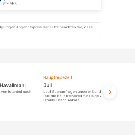
IST
- ANK
t.
dgültigen Angebotspreis dar. Bitte beachten Sie, dass
Hauptreisezeit
Fluggesell
Flugstreck
 Havalimani
Juli
Pegasus Airlines, Fly Viking,
Laut Suchanfragen unserer Kunden ist
Turkish A
Juli die Hauptreisezeit für Flüge von
Istanbul nach Ankara
Fluggesellschaften die Flüge von
Istanbul nac