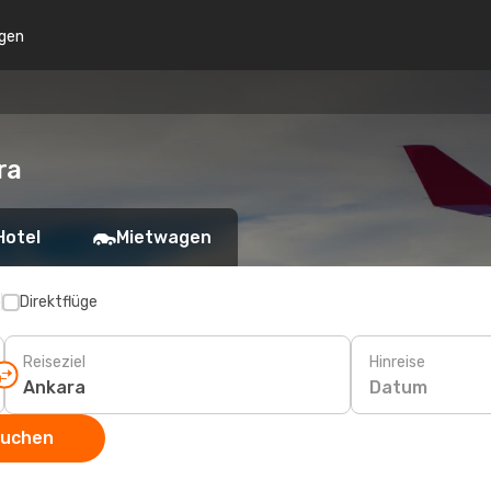
gen
ra
Hotel
Mietwagen
p
Direktflüge
Reiseziel
Hinreise
Datum
suchen