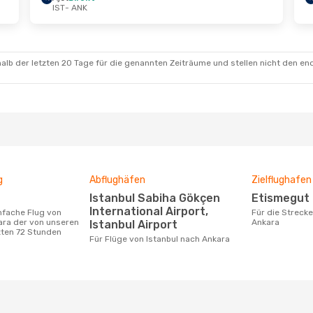
IST
- ANK
kt.
- Mi., 21. Okt.
Mo., 5. Okt.
- Fr., 9. Ok
kt
Ajet
Direkt
K
IST
- ANK
kt
Ajet
Direkt
T
ANK
- IST
alb der letzten 20 Tage für die genannten Zeiträume und stellen nicht den en
g
Abflughäfen
Zielflughafen
Istanbul Sabiha Gökçen
Etismegut
International Airport,
Für die Strecke von Istanbul nach
ara der von unseren
Ankara
Istanbul Airport
zten 72 Stunden
Für Flüge von Istanbul nach Ankara