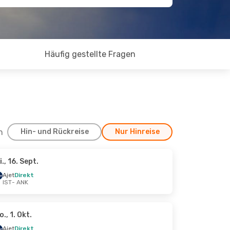
Häufig gestellte Fragen
h
Hin- und Rückreise
Nur Hinreise
i., 16. Sept.
Sept.
Ajet
Direkt
IST
- ANK
o., 1. Okt.
Ajet
Direkt