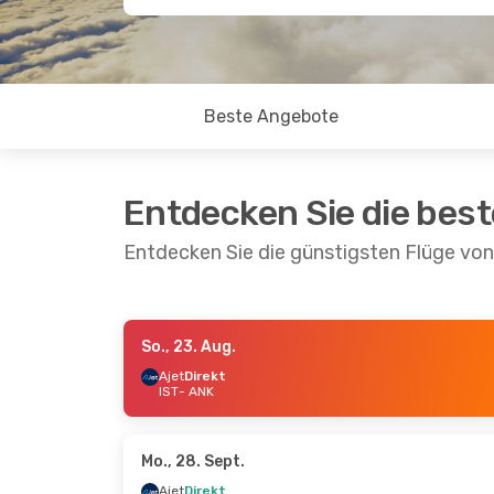
Beste Angebote
Entdecken Sie die bes
Entdecken Sie die günstigsten Flüge von
So., 23. Aug.
Do., 27. Aug.
- So., 30. Aug.
Sa., 15. A
Ajet
Direkt
IST
- ANK
Pegasus Airlines
Direkt
Ajet
Dire
IST
- ANK
IST
- AN
Pegasus Airlines
Direkt
Ajet
Dire
ANK
- IST
ANK
- IS
Mo., 28. Sept.
Ajet
Direkt