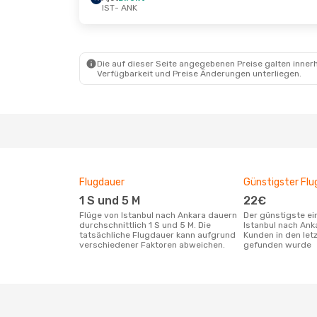
IST
- ANK
Fr., 25. Sept.
- Mo., 28. Sept.
Mi., 21. O
Ajet
Direkt
Ajet
Dire
IST
- ANK
IST
- AN
Pegasus Airlines
Direkt
Ajet
Dire
ANK
- IST
ANK
- IS
Die auf dieser Seite angegebenen Preise galten innerh
Verfügbarkeit und Preise Änderungen unterliegen.
Flugdauer
Günstigster Flu
1 S und 5 M
22€
Flüge von Istanbul nach Ankara dauern
Der günstigste einfache Flug von
durchschnittlich 1 S und 5 M. Die
Istanbul nach Ank
tatsächliche Flugdauer kann aufgrund
Kunden in den let
verschiedener Faktoren abweichen.
gefunden wurde