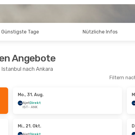
Günstigste Tage
Nützliche Infos
ten Angebote
 Istanbul nach Ankara
Filtern nac
Mo., 31. Aug.
M
ug.
- Do., 20. Aug.
Mo., 7. Sept.
- Mo., 7. 
Ajet
Direkt
IST
- ANK
kt
Ajet
Direkt
K
IST
- ANK
kt
Ajet
Direkt
T
ANK
- IST
Mi., 21. Okt.
D
Ajet
Direkt