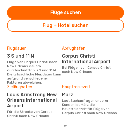
Flüge suchen
Flug + Hotel suchen
Flugdauer
Abflughafen
Dur
3 S und 11 M
Corpus Christi
3
International Airport
Flüge von Corpus Christi nach
Der durchschnittliche Preis für
New Orleans dauern
Flüg
Bei Flügen von Corpus Christi
durchschnittlich 3 S und 11 M.
New
nach New Orleans
Die tatsächliche Flugdauer kann
Dies
aufgrund verschiedener
der 
Faktoren abweichen.
Zielflughafen
Hauptreisezeit
Louis Armstrong New
März
Orleans International
Laut Suchanfragen unserer
Kunden ist März die
Airport
Hauptreisezeit für Flüge von
Für die Strecke von Corpus
Corpus Christi nach New Orleans
Christi nach New Orleans