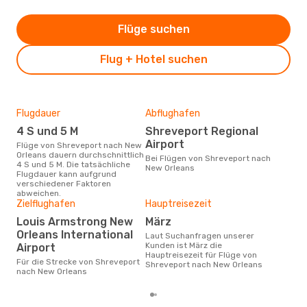
Flüge suchen
Flug + Hotel suchen
Flugdauer
Abflughafen
Dur
4 S und 5 M
Shreveport Regional
2
Airport
Flüge von Shreveport nach New
Der durchschnittliche Preis für
Orleans dauern durchschnittlich
Flü
Bei Flügen von Shreveport nach
4 S und 5 M. Die tatsächliche
Orle
New Orleans
Flugdauer kann aufgrund
Prei
verschiedener Faktoren
letz
abweichen.
Zielflughafen
Hauptreisezeit
Louis Armstrong New
März
Orleans International
Laut Suchanfragen unserer
Kunden ist März die
Airport
Hauptreisezeit für Flüge von
Für die Strecke von Shreveport
Shreveport nach New Orleans
nach New Orleans