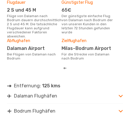
Flugdauer
Günstigster Flug
Hau
2 S und 45 M
65€
Jul
Flüge von Dalaman nach
Der günstigste einfache Flug
Laut Suchanfragen unserer
Bodrum dauern durchschnittlich
von Dalaman nach Bodrum der
Kund
2 S und 45 M. Die tatsächliche
von unseren Kunden in den
Haup
Flugdauer kann aufgrund
letzten 72 Stunden gefunden
Dal
verschiedener Faktoren
wurde
abweichen.
Gün
Abflughafen
Zielflughafen
A
Dalaman Airport
Milas–Bodrum Airport
September ist die beste Zeit um
Bei Flügen von Dalaman nach
Für die Strecke von Dalaman
gün
Bodrum
nach Bodrum
nac
Entfernung:
125 kms
Dalaman Flughäfen
Bodrum Flughäfen