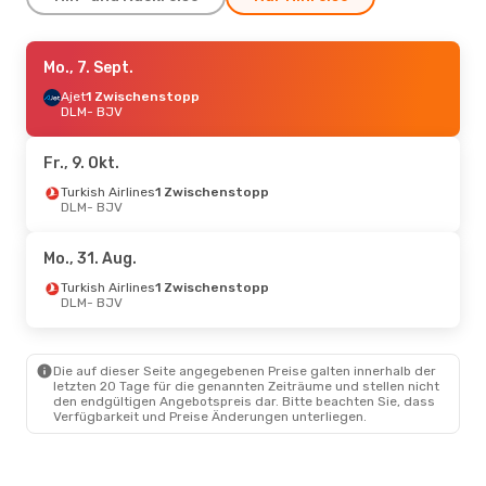
Mo., 7. Sept.
Mo., 7. Sept.
- Di., 8. Sept.
Turkish Airlines
Ajet
1 Zwischenstopp
1 Zwischenstopp
DLM
- BJV
DLM
- BJV
Turkish Airlines
1 Zwischenstopp
Fr., 9. Okt.
BJV
- DLM
Turkish Airlines
1 Zwischenstopp
DLM
- BJV
Mi., 26. Aug.
- Di., 1. Sept.
Turkish Airlines
Mo., 31. Aug.
1 Zwischenstopp
DLM
- BJV
Turkish Airlines
1 Zwischenstopp
Turkish Airlines
DLM
- BJV
1 Zwischenstopp
BJV
- DLM
Die auf dieser Seite angegebenen Preise galten innerhalb der
letzten 20 Tage für die genannten Zeiträume und stellen nicht
den endgültigen Angebotspreis dar. Bitte beachten Sie, dass
Verfügbarkeit und Preise Änderungen unterliegen.