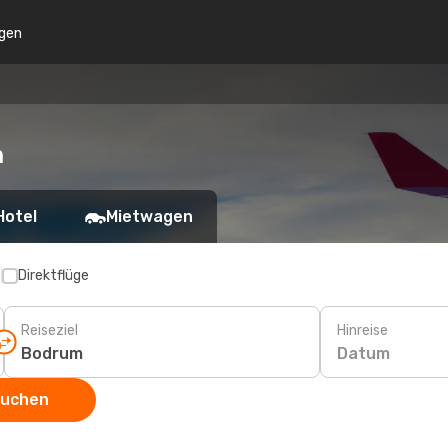
gen
m
Hotel
Mietwagen
p
Direktflüge
Reiseziel
Hinreise
Datum
suchen