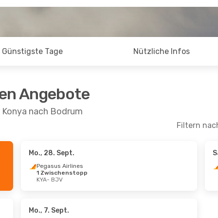
Günstigste Tage
Nützliche Infos
ten Angebote
on Konya nach Bodrum
Filtern nac
Mo., 28. Sept.
S
Pegasus Airlines
1 Zwischenstopp
KYA
- BJV
Mo., 7. Sept.