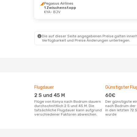
Pegasus Airlines
1 Zwischenstopp
KYA
- BJV
Die auf dieser Seite angegebenen Preise galten innerh
Verfügbarkeit und Preise Änderungen unterliegen.
Flugdauer
Günstigster Flu
2 S und 45 M
60€
Flüge von Konya nach Bodrum dauern
Der günstigste einfache Flug von Konya
durchschnittlich 2 S und 45 M. Die
nach Bodrum der 
tatsächliche Flugdauer kann aufgrund
in den letzten 72
verschiedener Faktoren abweichen.
wurde