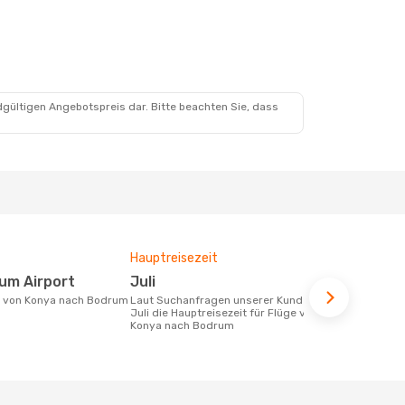
dgültigen Angebotspreis dar. Bitte beachten Sie, dass
Hauptreisezeit
Durchschnit
rum Airport
Juli
149 €
ke von Konya nach Bodrum
Laut Suchanfragen unserer Kunden ist
Der durchschnittliche Preis für Flüge
Juli die Hauptreisezeit für Flüge von
von Konya n
Konya nach Bodrum
Dieser Preis
6 Monate be