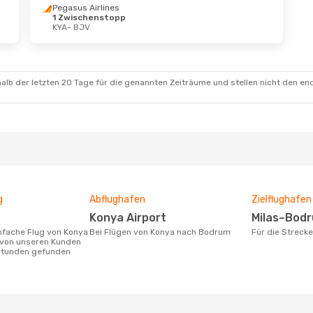
Pegasus Airlines
1 Zwischenstopp
KYA
- BJV
alb der letzten 20 Tage für die genannten Zeiträume und stellen nicht den en
g
Abflughafen
Zielflughafen
Konya Airport
Milas–Bod
Bei Flügen von Konya nach Bodrum
Für die Strec
von unseren Kunden
 Stunden gefunden