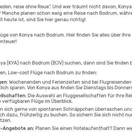
den, reise ohne Reue“. Und wer träumt nicht davon, Konya 
? Manche planen schon ewig eine Reise nach Bodrum, währe
l heute ist, sind Sie hier genau richtig!
üge von Konya nach Bodrum. Hier finden Sie alles über Ihre 
enteuer!
a (KYA) nach Bodrum (BJV) suchen, dann sind Sie finden be
elfen, Low-cost Flüge nach Bodrum zu finden:
gen
: Wochenenden und Ferienzeiten sind bei Flugreisenden b
tlich sparen. Von Konya aus finden Sie Dienstags bis Donner
ellschaften
: Die Auswahl an Fluggesellschaften für Ihre Re
 verfügbaren Flüge im Überblick.
en sich gerne von spontanen Schnäppchen überraschen un
och dazu, frühzeitig zu buchen. So sichern Sie sich nicht n
tzen.
ak-Angebote an
: Planen Sie einen Hotelaufenthalt? Dann we