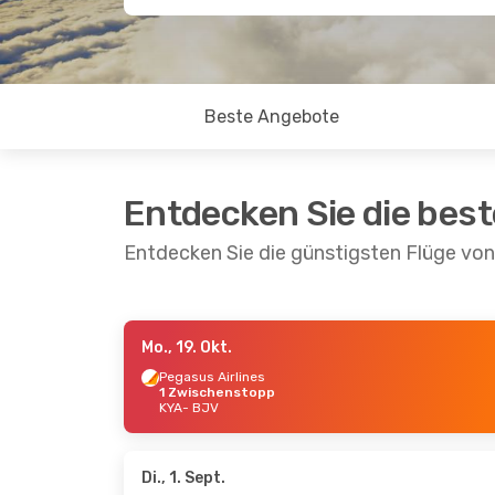
Beste Angebote
Entdecken Sie die bes
Entdecken Sie die günstigsten Flüge v
Mo., 19. Okt.
Sa., 15. Aug.
- Mi., 19. Aug.
Pegasus Airlines
1 Zwischenstopp
Turkish Airlines
KYA
- BJV
1 Zwischenstopp
KYA
- BJV
Turkish Airlines
1 Zwischenstopp
BJV
- KYA
Di., 1. Sept.