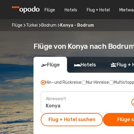
Flüge
Hotels
Flug + Hotel
Mietwa
Flüge
Türkei
Bodrum
Konya - Bodrum
Flüge von Konya nach Bodru
Flüge
Hotels
Flug + 
Hin- und Rückreise
Nur Hinreise
Multistop
Abreiseort
Flug + Hotel suchen
Flüge 