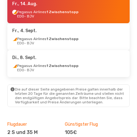
Fr., 14. Aug.
Pegasus Airlines
1 Zwischenstopp
EDO
- BJV
Fr., 4. Sept.
Pegasus Airlines
1 Zwischenstopp
EDO
- BJV
Di., 8. Sept.
Pegasus Airlines
1 Zwischenstopp
EDO
- BJV
Die auf dieser Seite angegebenen Preise galten innerhalb der
letzten 20 Tage für die genannten Zeiträume und stellen nicht
den endgültigen Angebotspreis dar. Bitte beachten Sie, dass
Verfügbarkeit und Preise Änderungen unterliegen.
Flugdauer
Günstigster Flug
Hau
2 S und 35 M
105€
Jul