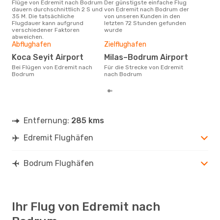
Flüge von Edremit nach Bodrum
Der günstigste einfache Flug
Laut Suchanfragen unserer
dauern durchschnittlich 2 S und
von Edremit nach Bodrum der
Kund
35 M. Die tatsächliche
von unseren Kunden in den
Haup
Flugdauer kann aufgrund
letzten 72 Stunden gefunden
Edr
verschiedener Faktoren
wurde
abweichen.
Gün
Abflughafen
Zielflughafen
A
Koca Seyit Airport
Milas–Bodrum Airport
November ist die beste Zeit um
Bei Flügen von Edremit nach
Für die Strecke von Edremit
gün
Bodrum
nach Bodrum
nac
Entfernung:
285 kms
Edremit Flughäfen
Bodrum Flughäfen
Ihr Flug von Edremit nach