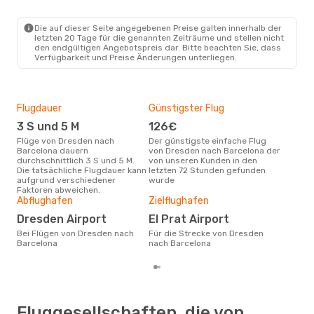
DRS
- BCN
Lufthansa
1 Zwischenstopp
BCN
- DRS
Die auf dieser Seite angegebenen Preise galten innerhalb der
letzten 20 Tage für die genannten Zeiträume und stellen nicht
den endgültigen Angebotspreis dar. Bitte beachten Sie, dass
Verfügbarkeit und Preise Änderungen unterliegen.
Flugdauer
Günstigster Flug
Hau
3 S und 5 M
126€
Jul
Flüge von Dresden nach
Der günstigste einfache Flug
Laut Suchanfragen unserer
Barcelona dauern
von Dresden nach Barcelona der
Kund
durchschnittlich 3 S und 5 M.
von unseren Kunden in den
Haup
Die tatsächliche Flugdauer kann
letzten 72 Stunden gefunden
Dre
aufgrund verschiedener
wurde
Faktoren abweichen.
Gün
Abflughafen
Zielflughafen
Ap
Dresden Airport
El Prat Airport
Februar ist die beste Zeit um
Bei Flügen von Dresden nach
Für die Strecke von Dresden
gün
Barcelona
nach Barcelona
nac
Fluggesellschaften, die von