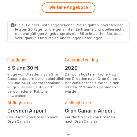
Swiss International Air Lines
1 Zwischenstopp
Weitere Angebote
DRS
- LPA
Lufthansa
1 Zwischenstopp
LPA
- DRS
Die auf dieser Seite angegebenen Preise galten innerhalb der
letzten 20 Tage für die genannten Zeiträume und stellen nicht
den endgültigen Angebotspreis dar. Bitte beachten Sie, dass
Verfügbarkeit und Preise Änderungen unterliegen.
Flugdauer
Günstigster Flug
Hau
6 S und 30 M
202€
Jul
Flüge von Dresden nach Gran
Der günstigste einfache Flug
Laut Suchanfragen unserer
Canaria dauern durchschnittlich
von Dresden nach Gran Canaria
Kund
6 S und 30 M. Die tatsächliche
der von unseren Kunden in den
Haup
Flugdauer kann aufgrund
letzten 72 Stunden gefunden
Dre
verschiedener Faktoren
wurde
Dur
abweichen.
7
Abflughafen
Zielflughafen
Der durchschnittliche Preis für
Dresden Airport
Gran Canaria Airport
Flü
Cana
Bei Flügen von Dresden nach
Für die Strecke von Dresden
Prei
Gran Canaria
nach Gran Canaria
letz