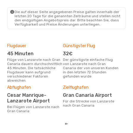
Die auf dieser Seite angegebenen Preise galten innerhalb der
letzten 20 Tage für die genannten Zeiträume und stellen nicht
den endgültigen Angebotspreis dar. Bitte beachten Sie, dass
Verfügbarkeit und Preise Änderungen unterliegen.
Flugdauer
Günstigster Flug
Hau
45 Minuten
32€
Jul
Flüge von Lanzarote nach Gran
Der günstigste einfache Flug
Laut Suchanfragen unserer
Canaria dauern durchschnittlich
von Lanzarote nach Gran
Kund
45 Minuten. Die tatsächliche
Canaria der von unseren Kunden
Haup
Flugdauer kann aufgrund
in den letzten 72 Stunden
Lan
verschiedener Faktoren
gefunden wurde
abweichen.
Dur
Abflughafen
Zielflughafen
57
Cesar Manrique-
Gran Canaria Airport
Der durchschnittliche Preis für
Lanzarote Airport
Flü
Für die Strecke von Lanzarote
Cana
nach Gran Canaria
Bei Flügen von Lanzarote nach
Prei
Gran Canaria
letz