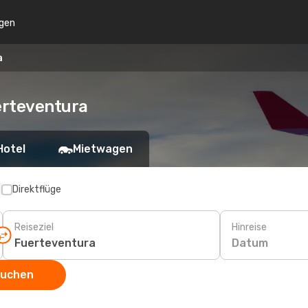
gen
a
erteventura
Hotel
Mietwagen
p
Direktflüge
Reiseziel
Hinreise
Datum
suchen