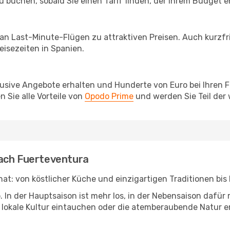
u buchen, sobald Sie einen Tarif finden, der Ihrem Budget e
 an Last-Minute-Flügen zu attraktiven Preisen. Auch kurzf
isezeiten in Spanien.
lusive Angebote erhalten und Hunderte von Euro bei Ihren 
 Sie alle Vorteile von
Opodo Prime
und werden Sie Teil der
nach Fuerteventura
 hat: von köstlicher Küche und einzigartigen Traditionen bi
b. In der Hauptsaison ist mehr los, in der Nebensaison dafü
die lokale Kultur eintauchen oder die atemberaubende Natur