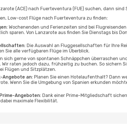
arote (ACE) nach Fuerteventura (FUE) suchen, dann sind Si
lfen, Low-cost Flüge nach Fuerteventura zu finden:
gen
: Wochenenden und Ferienzeiten sind bei Flugreisenden b
tlich sparen. Von Lanzarote aus finden Sie Dienstags bis Do
ellschaften
: Die Auswahl an Fluggesellschaften für Ihre R
n Sie alle verfügbaren Flüge im Überblick.
en sich gerne von spontanen Schnäppchen überraschen un
 Wir raten jedoch dazu, frühzeitig zu buchen. So sichern Sie
i Flügen und Sitzplätzen.
ak-Angebote an
: Planen Sie einen Hotelaufenthalt? Dann we
ote. Wenn Sie die Umgebung von Spanien erkunden möchten,
o Prime-Angeboten
: Dank einer Prime-Mitgliedschaft sicher
abei maximale Flexibilität.