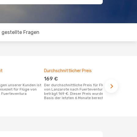
 gestellte Fragen
it
Durchschnittlicher Preis
Günstigst
169 €
März
Der durchschnittliche Preis für Flüge
August ist die beste Zeit um günstige
eisezeit für Flüge von
von Lanzarote nach Fuerteventura
Flüge von L
 Fuerteventura
beträgt 169 €. Dieser Preis wurde auf
Fuerteventu
Basis der letzten 6 Monate berechnet.