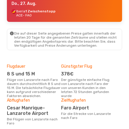
Do., 27. Aug.
Iberia
1 Zwischenstopp
ACE
- FAO
Die auf dieser Seite angegebenen Preise galten innerhalb der
letzten 20 Tage für die genannten Zeiträume und stellen nicht
den endgültigen Angebotspreis dar. Bitte beachten Sie, dass
Verfügbarkeit und Preise Änderungen unterliegen.
Flugdauer
Günstigster Flug
Hau
8 S und 15 M
378€
M
Flüge von Lanzarote nach Faro
Der günstigste einfache Flug
Laut Suchanfragen unserer
dauern durchschnittlich 8 S und
von Lanzarote nach Faro der
Kund
15 M. Die tatsächliche Flugdauer
von unseren Kunden in den
Haup
kann aufgrund verschiedener
letzten 72 Stunden gefunden
Lan
Faktoren abweichen.
wurde
Abflughafen
Zielflughafen
Gün
Cesar Manrique-
Faro Airport
Ju
Lanzarote Airport
Für die Strecke von Lanzarote
Februar ist die beste Zeit um
nach Faro
gün
Bei Flügen von Lanzarote nach
nac
Faro