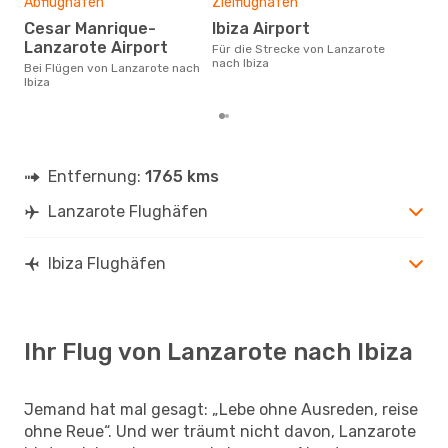
Abflughafen
Zielflughafen
Ma
Cesar Manrique-
Ibiza Airport
Juni ist die beste Zeit um
Lanzarote Airport
Für die Strecke von Lanzarote
gün
nach Ibiza
Bei Flügen von Lanzarote nach
nach
Ibiza
Entfernung:
1765 kms
Lanzarote Flughäfen
Ibiza Flughäfen
Ihr Flug von Lanzarote nach Ibiza
Jemand hat mal gesagt: „Lebe ohne Ausreden, reise
ohne Reue“. Und wer träumt nicht davon, Lanzarote