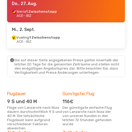
Do., 27. Aug.
Iberia
1 Zwischenstopp
ACE
- IBZ
Mi., 2. Sept.
Vueling
1 Zwischenstopp
ACE
- IBZ
Die auf dieser Seite angegebenen Preise galten innerhalb der
letzten 20 Tage für die genannten Zeiträume und stellen nicht
den endgültigen Angebotspreis dar. Bitte beachten Sie, dass
Verfügbarkeit und Preise Änderungen unterliegen.
Flugdauer
Günstigster Flug
Hau
9 S und 40 M
116€
Jul
Flüge von Lanzarote nach Ibiza
Der günstigste einfache Flug
Laut Suchanfragen unserer
dauern durchschnittlich 9 S und
von Lanzarote nach Ibiza der
Kund
40 M. Die tatsächliche
von unseren Kunden in den
Haup
Flugdauer kann aufgrund
letzten 72 Stunden gefunden
Lanz
verschiedener Faktoren
wurde
abweichen.
Gün