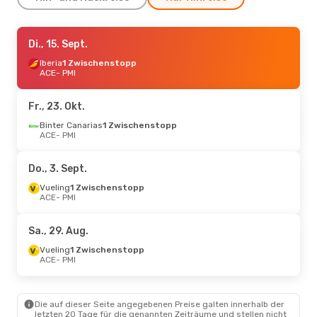
Mi., 2. Sept.
Di., 15. Sept.
- Mi., 9. Sept.
Air Europa
Iberia
1 Zwischenstopp
1 Zwischenstopp
ACE
ACE
- PMI
- PMI
Vueling
1 Zwischenstopp
PMI
- ACE
Fr., 23. Okt.
Di., 15. Sept.
Binter Canarias
- So., 20. Sept.
1 Zwischenstopp
ACE
- PMI
Iberia
1 Zwischenstopp
ACE
- PMI
Air Europa
1 Zwischenstopp
Do., 3. Sept.
PMI
- ACE
Vueling
1 Zwischenstopp
ACE
- PMI
Sa., 29. Aug.
Vueling
1 Zwischenstopp
ACE
- PMI
Die auf dieser Seite angegebenen Preise galten innerhalb der
letzten 20 Tage für die genannten Zeiträume und stellen nicht