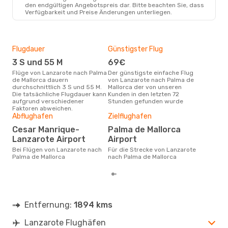
den endgültigen Angebotspreis dar. Bitte beachten Sie, dass
Verfügbarkeit und Preise Änderungen unterliegen.
Flugdauer
Günstigster Flug
Hau
3 S und 55 M
69€
Jul
Flüge von Lanzarote nach Palma
Der günstigste einfache Flug
Laut Suchanfragen unserer
de Mallorca dauern
von Lanzarote nach Palma de
Kund
durchschnittlich 3 S und 55 M.
Mallorca der von unseren
Haup
Die tatsächliche Flugdauer kann
Kunden in den letzten 72
Lan
aufgrund verschiedener
Stunden gefunden wurde
Mall
Faktoren abweichen.
Gün
Abflughafen
Zielflughafen
M
Cesar Manrique-
Palma de Mallorca
September ist die beste Zeit um
Lanzarote Airport
Airport
gün
nac
Bei Flügen von Lanzarote nach
Für die Strecke von Lanzarote
buc
Palma de Mallorca
nach Palma de Mallorca
Entfernung:
1894 kms
Lanzarote Flughäfen