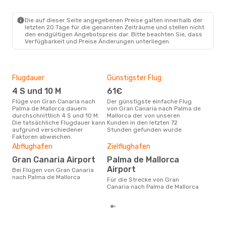
LPA
- PMI
Air Europa
1 Zwischenstopp
PMI
- LPA
Die auf dieser Seite angegebenen Preise galten innerhalb der
letzten 20 Tage für die genannten Zeiträume und stellen nicht
den endgültigen Angebotspreis dar. Bitte beachten Sie, dass
Verfügbarkeit und Preise Änderungen unterliegen.
Flugdauer
Günstigster Flug
Hau
4 S und 10 M
61€
Jul
Flüge von Gran Canaria nach
Der günstigste einfache Flug
Laut Suchanfragen unserer
Palma de Mallorca dauern
von Gran Canaria nach Palma de
Kund
durchschnittlich 4 S und 10 M.
Mallorca der von unseren
Haup
Die tatsächliche Flugdauer kann
Kunden in den letzten 72
Gra
aufgrund verschiedener
Stunden gefunden wurde
Mall
Faktoren abweichen.
Dur
Abflughafen
Zielflughafen
15
Gran Canaria Airport
Palma de Mallorca
Der durchschnittliche Preis für
Flü
Airport
Bei Flügen von Gran Canaria
Palm
nach Palma de Mallorca
Für die Strecke von Gran
Dies
Canaria nach Palma de Mallorca
der 