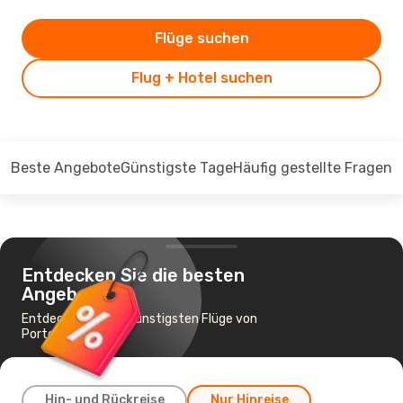
Flüge suchen
Flug + Hotel suchen
Beste Angebote
Günstigste Tage
Häufig gestellte Fragen
Entdecken Sie die besten
Angebote
Entdecken Sie die günstigsten Flüge von
Porto nach Ibiza
Hin- und Rückreise
Nur Hinreise