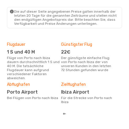
Ryanair
Direkt
OPO
- IBZ
Easyjet
Direkt
Die auf dieser Seite angegebenen Preise galten innerhalb der
IBZ
- OPO
letzten 20 Tage für die genannten Zeiträume und stellen nicht
den endgültigen Angebotspreis dar. Bitte beachten Sie, dass
Verfügbarkeit und Preise Änderungen unterliegen.
Flugdauer
Günstigster Flug
Hau
1 S und 40 M
22€
Jul
Flüge von Porto nach Ibiza
Der günstigste einfache Flug
Laut Suchanfragen unserer
dauern durchschnittlich 1 S und
von Porto nach Ibiza der von
Kund
40 M. Die tatsächliche
unseren Kunden in den letzten
Haup
Flugdauer kann aufgrund
72 Stunden gefunden wurde
Port
verschiedener Faktoren
Dur
abweichen.
11
Abflughafen
Zielflughafen
Der durchschnittliche Preis für
Porto Airport
Ibiza Airport
Flüg
betr
Bei Flügen von Porto nach Ibiza
Für die Strecke von Porto nach
wurd
Ibiza
Mon