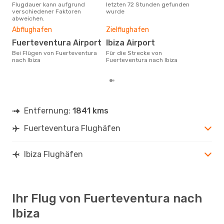
Flugdauer kann aufgrund
letzten 72 Stunden gefunden
Fuer
verschiedener Faktoren
wurde
abweichen.
Gün
Abflughafen
Zielflughafen
Ju
Fuerteventura Airport
Ibiza Airport
September ist die beste Zeit um
gün
Bei Flügen von Fuerteventura
Für die Strecke von
Fuer
nach Ibiza
Fuerteventura nach Ibiza
buc
Entfernung:
1841 kms
Fuerteventura Flughäfen
Ibiza Flughäfen
Ihr Flug von Fuerteventura nach
Ibiza