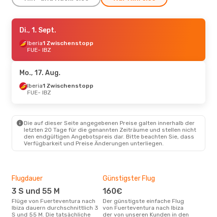
Mo., 5. Okt.
Di., 1. Sept.
- Mi., 7. Okt.
Iberia
Iberia
1 Zwischenstopp
1 Zwischenstopp
FUE
FUE
- IBZ
- IBZ
Iberia
1 Zwischenstopp
IBZ
- FUE
Mo., 17. Aug.
Mo., 17. Aug.
Iberia
1 Zwischenstopp
- Mo., 24. Aug.
FUE
- IBZ
Iberia
1 Zwischenstopp
FUE
- IBZ
Vueling
1 Zwischenstopp
IBZ
- FUE
Die auf dieser Seite angegebenen Preise galten innerhalb der
letzten 20 Tage für die genannten Zeiträume und stellen nicht
den endgültigen Angebotspreis dar. Bitte beachten Sie, dass
Verfügbarkeit und Preise Änderungen unterliegen.
Flugdauer
Günstigster Flug
Hau
3 S und 55 M
160€
Jul
Flüge von Fuerteventura nach
Der günstigste einfache Flug
Laut Suchanfragen unserer
Ibiza dauern durchschnittlich 3
von Fuerteventura nach Ibiza
Kund
S und 55 M. Die tatsächliche
der von unseren Kunden in den
Haup