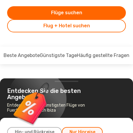
Flüge suchen
Flug + Hotel suchen
Beste Angebote
Günstigste Tage
Häufig gestellte Fragen
Entdecken Sie die besten
Angebote
Entdecken Sie die günstigsten Flüge von
Fuerteventura nach Ibiza
Hin- und Rückreise
Nur Hinreise