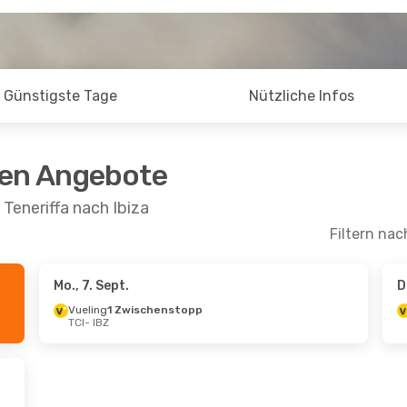
Günstigste Tage
Nützliche Infos
ten Angebote
Teneriffa nach Ibiza
Filtern nac
Mo., 7. Sept.
D
Sept.
- Sa., 3. Okt.
Fr., 4. Sept.
- Do., 1
Vueling
1 Zwischenstopp
TCI
- IBZ
 Zwischenstopp
Vueling
1 Zwischens
Z
TCI
- IBZ
 Zwischenstopp
Iberia
1 Zwischenst
I
IBZ
- TCI