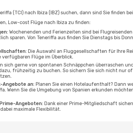
ffa (TCI) nach Ibiza (IBZ) suchen, dann sind Sie finden bei
lfen, Low-cost Flüge nach Ibiza zu finden:
gen
: Wochenenden und Ferienzeiten sind bei Flugreisenden b
lich sparen. Von Teneriffa aus finden Sie Dienstags bis Don
ellschaften
: Die Auswahl an Fluggesellschaften für Ihre Reis
 verfügbaren Flüge im Überblick.
en sich gerne von spontanen Schnäppchen überraschen und
 dazu, frühzeitig zu buchen. So sichern Sie sich nicht nur 
tzen.
ak-Angebote an
: Planen Sie einen Hotelaufenthalt? Dann we
ffa. Wenn Sie die Umgebung von Spanien erkunden möchten, 
o Prime-Angeboten
: Dank einer Prime-Mitgliedschaft sicher
abei maximale Flexibilität.