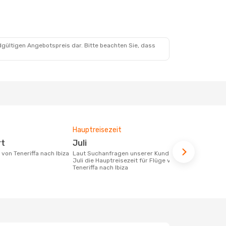
dgültigen Angebotspreis dar. Bitte beachten Sie, dass
Hauptreisezeit
Durchschnit
rt
Juli
175 €
e von Teneriffa nach Ibiza
Laut Suchanfragen unserer Kunden ist
Der durchschnittliche Preis für Flüge
Juli die Hauptreisezeit für Flüge von
von Teneriff
Teneriffa nach Ibiza
Dieser Preis
6 Monate be