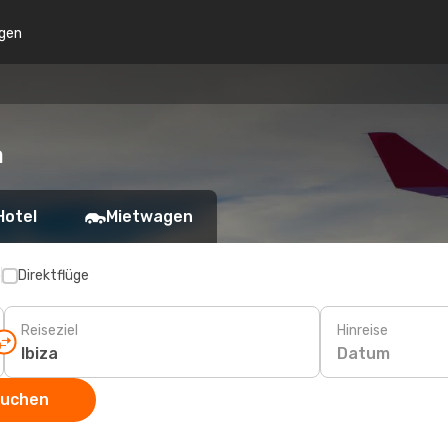
gen
a
Hotel
Mietwagen
p
Direktflüge
Reiseziel
Hinreise
Datum
suchen