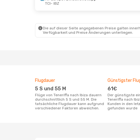
TCI
- IBZ
Die auf dieser Seite angegebenen Preise galten innerh
Verfügbarkeit und Preise Änderungen unterliegen.
Flugdauer
Günstigster Flu
5 S und 55 M
61€
Flüge von Teneriffa nach Ibiza dauern
Der günstigste einfache Flug von
durchschnittlich 5 S und 55 M. Die
Teneriffa nach Ibi
tatsächliche Flugdauer kann aufgrund
Kunden in den let
verschiedener Faktoren abweichen.
gefunden wurde