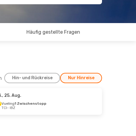
Häufig gestellte Fragen
h
Hin- und Rückreise
Nur Hinreise
i., 25. Aug.
0. Sept.
Vueling
1 Zwischenstopp
TCI
- IBZ
topp
opp