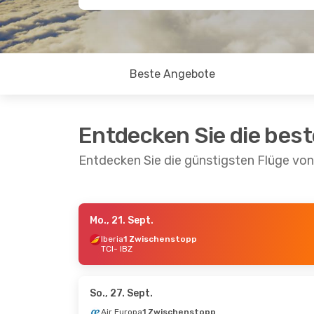
Beste Angebote
Entdecken Sie die bes
Entdecken Sie die günstigsten Flüge von 
Mo., 21. Sept.
Mo., 14. Sept.
- So., 20. Sept.
Mi., 23. 
Iberia
1 Zwischenstopp
TCI
- IBZ
Iberia
1 Zwischenstopp
Iberia
1
TCI
- IBZ
TCI
- IB
Vueling
1 Zwischenstopp
Iberia
1
IBZ
- TCI
IBZ
- TC
So., 27. Sept.
Air Europa
1 Zwischenstopp