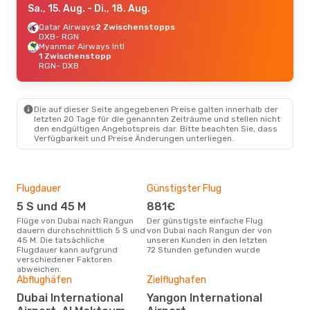
Sa., 15. Aug.
- Di., 18. Aug.
Qatar Airways
2 Zwischenstopps
DXB
- RGN
Myanmar Airways Intl
1 Zwischenstopp
RGN
- DXB
Die auf dieser Seite angegebenen Preise galten innerhalb der
letzten 20 Tage für die genannten Zeiträume und stellen nicht
den endgültigen Angebotspreis dar. Bitte beachten Sie, dass
Verfügbarkeit und Preise Änderungen unterliegen.
Flugdauer
Günstigster Flug
Hau
5 S und 45 M
881€
M
Flüge von Dubai nach Rangun
Der günstigste einfache Flug
Laut Suchanfragen unserer
dauern durchschnittlich 5 S und
von Dubai nach Rangun der von
Kund
45 M. Die tatsächliche
unseren Kunden in den letzten
Haup
Flugdauer kann aufgrund
72 Stunden gefunden wurde
Dub
verschiedener Faktoren
abweichen.
Dur
Abflughäfen
Zielflughafen
5
Dubai International
Yangon International
Der durchschnittliche Preis für