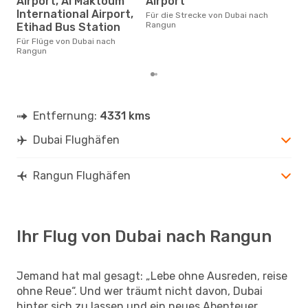
Airport, Al Maktoum
Airport
Flü
International Airport,
Für die Strecke von Dubai nach
betr
Rangun
Etihad Bus Station
wurd
Mon
Für Flüge von Dubai nach
Rangun
Entfernung:
4331 kms
Dubai Flughäfen
Rangun Flughäfen
Ihr Flug von Dubai nach Rangun
Jemand hat mal gesagt: „Lebe ohne Ausreden, reise
ohne Reue“. Und wer träumt nicht davon, Dubai
hinter sich zu lassen und ein neues Abenteuer