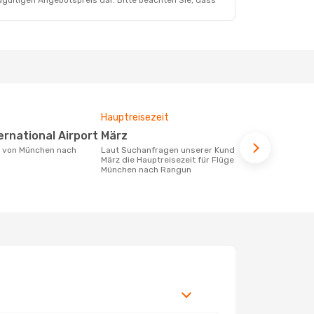
dgültigen Angebotspreis dar. Bitte beachten Sie, dass
Hauptreisezeit
Durchschnit
ernational Airport
März
1043 €
Laut Suchanfragen unserer Kunden ist
Der durchschnittliche Preis für Flüge
März die Hauptreisezeit für Flüge von
von München
München nach Rangun
€. Dieser Pr
letzten 6 Mo