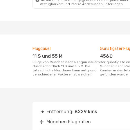
Die auf dieser Seite angegebenen Preise galten innerh
Verfügbarkeit und Preise Änderungen unterliegen.
Flugdauer
Günstigster Flu
11 S und 55 M
456€
Flüge von München nach Rangun dauern
Der günstigste einfache Flug von
durchschnittlich 11 S und 55 M. Die
München nach Ran
tatsächliche Flugdauer kann aufgrund
Kunden in den let
verschiedener Faktoren abweichen.
gefunden wurde
Entfernung:
8229 kms
München Flughäfen