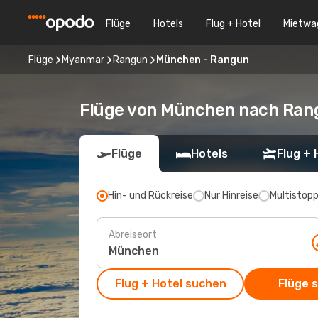
Flüge
Hotels
Flug + Hotel
Mietwa
Flüge
Myanmar
Rangun
München - Rangun
Flüge von München nach Ran
Flüge
Hotels
Flug + 
Hin- und Rückreise
Nur Hinreise
Multistop
Abreiseort
Flug + Hotel suchen
Flüge 