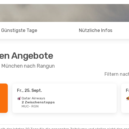
Günstigste Tage
Nützliche Infos
ten Angebote
on München nach Rangun
Filtern nac
Fr., 25. Sept.
F
Sept.
- Mo., 14. Sept.
Qatar Airways
2 Zwischenstopps
tes
2 Zwischenstopps
MUC
- RGN
 RGN
r Airways Intl
schenstopps
 MUC