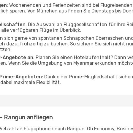
gen
: Wochenenden und Ferienzeiten sind bei Flugreisenden b
tlich sparen. Von München aus finden Sie Dienstags bis Don
ellschaften
: Die Auswahl an Fluggesellschaften für Ihre R
alle verfügbaren Flüge im Überblick.
en sich gerne von spontanen Schnäppchen überraschen un
och dazu, frühzeitig zu buchen. So sichern Sie sich nicht n
tzen.
ak-Angebote an
: Planen Sie einen Hotelaufenthalt? Dann we
n. Wenn Sie die Umgebung von Myanmar erkunden möchten, 
o Prime-Angeboten
: Dank einer Prime-Mitgliedschaft sicher
abei maximale Flexibilität.
 - Rangun anfliegen
Vielzahl an Flugoptionen nach Rangun. Ob Economy, Business 