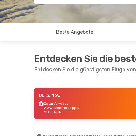
Beste Angebote
Entdecken Sie die bes
Entdecken Sie die günstigsten Flüge v
Di., 3. Nov.
Do., 1. Okt.
- Mo., 12. Okt.
Mo., 7. 
Qatar Airways
2 Zwischenstopps
Emirates
2 Zwischenstopps
Emira
MUC
- RGN
MUC
- RGN
MUC
-
Myanmar Airways Intl
Myanma
2 Zwischenstopps
2 Zwi
RGN
- MUC
RGN
-