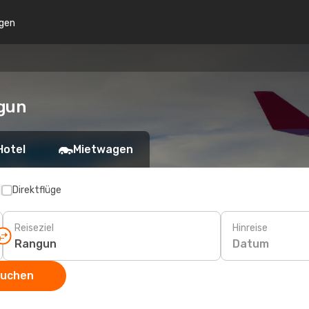
gen
gun
Hotel
Mietwagen
p
Direktflüge
Reiseziel
Hinreise
Datum
suchen