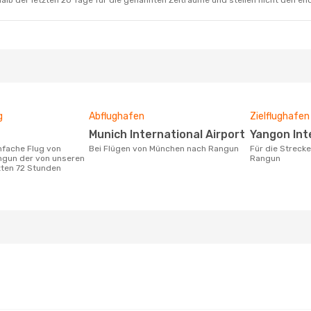
alb der letzten 20 Tage für die genannten Zeiträume und stellen nicht den en
g
Abflughafen
Zielflughafen
Munich International Airport
Yangon Int
Bei Flügen von München nach Rangun
Für die Strecke von München nach
gun der von unseren
Rangun
zten 72 Stunden