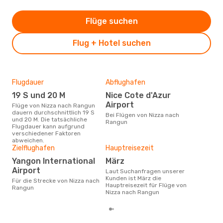
Flüge suchen
Flug + Hotel suchen
Flugdauer
Abflughafen
Dur
19 S und 20 M
Nice Cote d'Azur
17
Airport
Flüge von Nizza nach Rangun
Der durchschnittliche Preis für
dauern durchschnittlich 19 S
Flü
Bei Flügen von Nizza nach
und 20 M. Die tatsächliche
betr
Rangun
Flugdauer kann aufgrund
wurd
verschiedener Faktoren
Mon
abweichen.
Zielflughafen
Hauptreisezeit
Yangon International
März
Airport
Laut Suchanfragen unserer
Kunden ist März die
Für die Strecke von Nizza nach
Hauptreisezeit für Flüge von
Rangun
Nizza nach Rangun