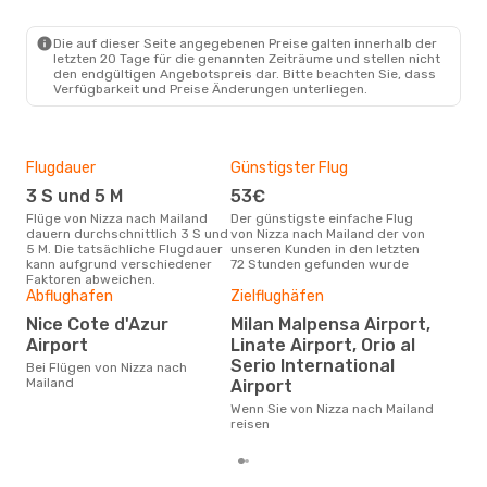
NCE
- MIL
Vueling
1 Zwischenstopp
MIL
- NCE
Die auf dieser Seite angegebenen Preise galten innerhalb der
letzten 20 Tage für die genannten Zeiträume und stellen nicht
den endgültigen Angebotspreis dar. Bitte beachten Sie, dass
Verfügbarkeit und Preise Änderungen unterliegen.
Flugdauer
Günstigster Flug
Hau
3 S und 5 M
53€
Jul
Flüge von Nizza nach Mailand
Der günstigste einfache Flug
Laut Suchanfragen unserer
dauern durchschnittlich 3 S und
von Nizza nach Mailand der von
Kund
5 M. Die tatsächliche Flugdauer
unseren Kunden in den letzten
Haup
kann aufgrund verschiedener
72 Stunden gefunden wurde
Nizz
Faktoren abweichen.
Abflughafen
Zielflughäfen
Dur
Nice Cote d'Azur
Milan Malpensa Airport,
15
Airport
Linate Airport, Orio al
Der durchschnittliche Preis für
Flüg
Serio International
Bei Flügen von Nizza nach
betr
Mailand
Airport
wurd
Mon
Wenn Sie von Nizza nach Mailand
reisen