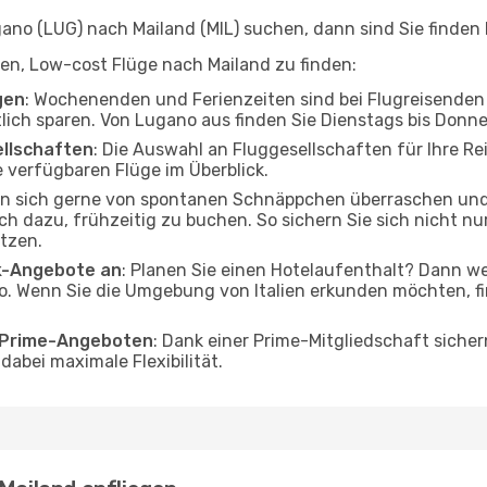
no (LUG) nach Mailand (MIL) suchen, dann sind Sie finden b
lfen, Low-cost Flüge nach Mailand zu finden:
gen
: Wochenenden und Ferienzeiten sind bei Flugreisenden b
tlich sparen. Von Lugano aus finden Sie Dienstags bis Donn
ellschaften
: Die Auswahl an Fluggesellschaften für Ihre Re
 verfügbaren Flüge im Überblick.
en sich gerne von spontanen Schnäppchen überraschen un
och dazu, frühzeitig zu buchen. So sichern Sie sich nicht n
tzen.
ak-Angebote an
: Planen Sie einen Hotelaufenthalt? Dann we
. Wenn Sie die Umgebung von Italien erkunden möchten, fin
o Prime-Angeboten
: Dank einer Prime-Mitgliedschaft sicher
abei maximale Flexibilität.