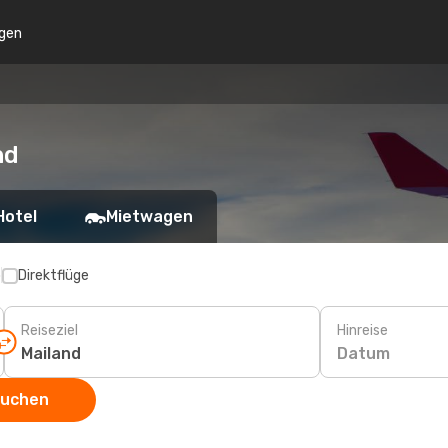
gen
nd
Hotel
Mietwagen
p
Direktflüge
Reiseziel
Hinreise
Datum
suchen