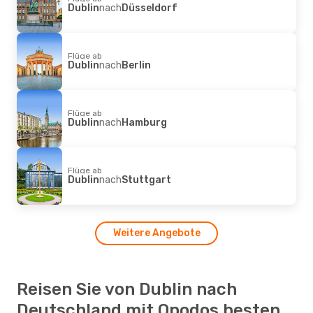
Dublin
nach
Düsseldorf
Flüge ab
Dublin
nach
Berlin
Flüge ab
Dublin
nach
Hamburg
Flüge ab
Dublin
nach
Stuttgart
Weitere Angebote
Reisen Sie von Dublin nach
Deutschland mit Opodos besten