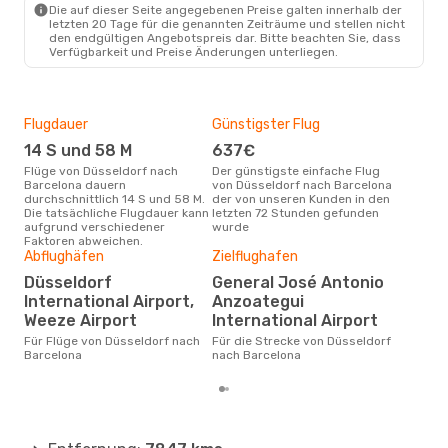
Die auf dieser Seite angegebenen Preise galten innerhalb der
letzten 20 Tage für die genannten Zeiträume und stellen nicht
den endgültigen Angebotspreis dar. Bitte beachten Sie, dass
Verfügbarkeit und Preise Änderungen unterliegen.
Flugdauer
Günstigster Flug
Hau
14 S und 58 M
637€
M
Flüge von Düsseldorf nach
Der günstigste einfache Flug
Laut Suchanfragen unserer
Barcelona dauern
von Düsseldorf nach Barcelona
Kund
durchschnittlich 14 S und 58 M.
der von unseren Kunden in den
Haup
Die tatsächliche Flugdauer kann
letzten 72 Stunden gefunden
Düs
aufgrund verschiedener
wurde
Faktoren abweichen.
Abflughäfen
Zielflughafen
Gün
Düsseldorf
General José Antonio
Jul
International Airport,
Anzoategui
April ist die beste Zeit um
Weeze Airport
International Airport
gün
nac
Für Flüge von Düsseldorf nach
Für die Strecke von Düsseldorf
Barcelona
nach Barcelona