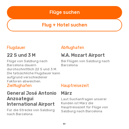
Flüge suchen
Flug + Hotel suchen
Flugdauer
Abflughafen
Gün
22 S und 3 M
W.A. Mozart Airport
Ju
Flüge von Salzburg nach
Bei Flügen von Salzburg nach
Juni ist die beste Zeit um
Barcelona dauern
Barcelona
gün
durchschnittlich 22 S und 3 M.
nac
Die tatsächliche Flugdauer kann
aufgrund verschiedener
Faktoren abweichen.
Zielflughafen
Hauptreisezeit
General José Antonio
März
Anzoategui
Laut Suchanfragen unserer
Kunden ist März die
International Airport
Hauptreisezeit für Flüge von
Für die Strecke von Salzburg
Salzburg nach Barcelona
nach Barcelona