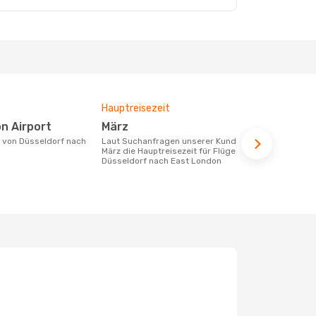
Hauptreisezeit
Durchschnit
on Airport
März
1104 €
Laut Suchanfragen unserer Kunden ist
Der durchschnittliche Preis für Flüge
März die Hauptreisezeit für Flüge von
von Düsseld
Düsseldorf nach East London
beträgt 1104
Basis der le