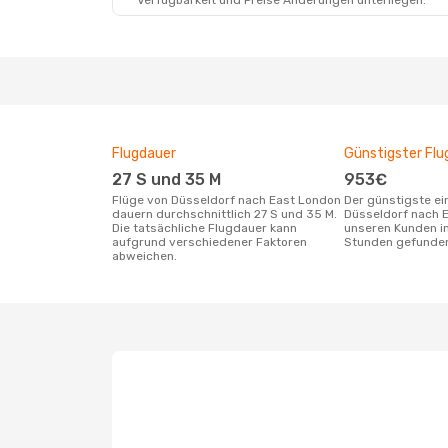
Verfügbarkeit und Preise Änderungen unterliegen.
Flugdauer
Günstigster Flu
27 S und 35 M
953€
Flüge von Düsseldorf nach East London
Der günstigste einfache Flug von
dauern durchschnittlich 27 S und 35 M.
Düsseldorf nach 
Die tatsächliche Flugdauer kann
unseren Kunden in
aufgrund verschiedener Faktoren
Stunden gefunde
abweichen.