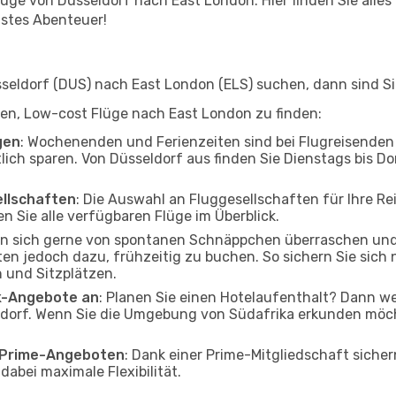
ge von Düsseldorf nach East London. Hier finden Sie alles ü
hstes Abenteuer!
eldorf (DUS) nach East London (ELS) suchen, dann sind Sie
lfen, Low-cost Flüge nach East London zu finden:
gen
: Wochenenden und Ferienzeiten sind bei Flugreisenden b
tlich sparen. Von Düsseldorf aus finden Sie Dienstags bis D
ellschaften
: Die Auswahl an Fluggesellschaften für Ihre Re
n Sie alle verfügbaren Flüge im Überblick.
en sich gerne von spontanen Schnäppchen überraschen un
ten jedoch dazu, frühzeitig zu buchen. So sichern Sie sich 
 und Sitzplätzen.
ak-Angebote an
: Planen Sie einen Hotelaufenthalt? Dann we
dorf. Wenn Sie die Umgebung von Südafrika erkunden möcht
o Prime-Angeboten
: Dank einer Prime-Mitgliedschaft sicher
abei maximale Flexibilität.