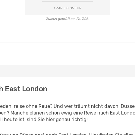
1 ZAR = 0.05 EUR
Zuletzt geprüft am Fr., 7.08.
ch East London
den, reise ohne Reue“. Und wer träumt nicht davon, Düssel
ben? Manche planen schon ewig eine Reise nach East Londo
l heute ist, sind Sie hier genau richtig!