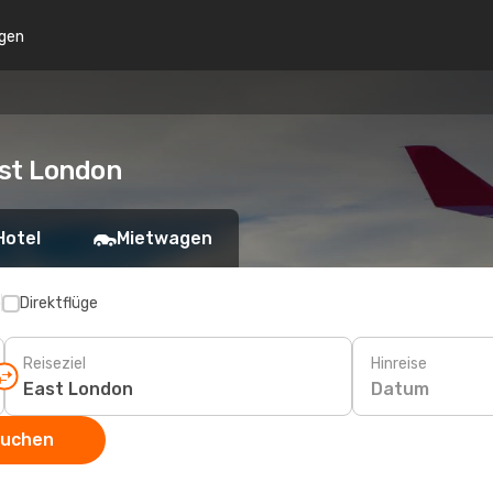
gen
ast London
Hotel
Mietwagen
p
Direktflüge
Reiseziel
Hinreise
Datum
suchen