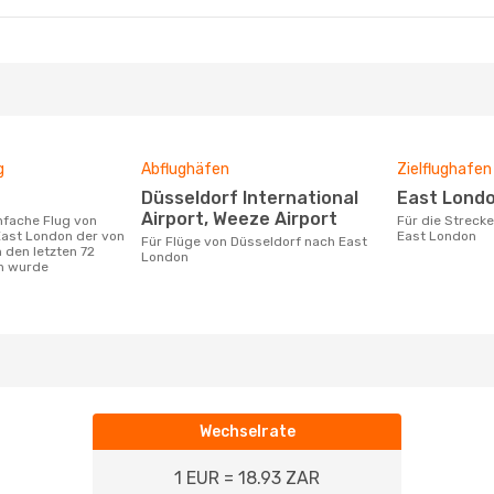
g
Abflughäfen
Zielflughafen
Düsseldorf International
East Lond
Airport, Weeze Airport
Für die Strecke von Düsseldorf nach
East London der von
East London
Für Flüge von Düsseldorf nach East
 den letzten 72
London
n wurde
Wechselrate
1 EUR = 18.93 ZAR