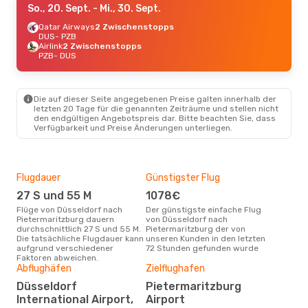
So., 20. Sept.
- Mi., 30. Sept.
Qatar Airways
2 Zwischenstopps
DUS
- PZB
Airlink
2 Zwischenstopps
PZB
- DUS
Die auf dieser Seite angegebenen Preise galten innerhalb der
letzten 20 Tage für die genannten Zeiträume und stellen nicht
den endgültigen Angebotspreis dar. Bitte beachten Sie, dass
Verfügbarkeit und Preise Änderungen unterliegen.
Flugdauer
Günstigster Flug
Hau
27 S und 55 M
1078€
M
Flüge von Düsseldorf nach
Der günstigste einfache Flug
Laut Suchanfragen unserer
Pietermaritzburg dauern
von Düsseldorf nach
Kund
durchschnittlich 27 S und 55 M.
Pietermaritzburg der von
Haup
Die tatsächliche Flugdauer kann
unseren Kunden in den letzten
Düs
aufgrund verschiedener
72 Stunden gefunden wurde
Pie
Faktoren abweichen.
Gün
Abflughäfen
Zielflughafen
Ju
Düsseldorf
Pietermaritzburg
International Airport,
Airport
Februar ist die beste Zeit um