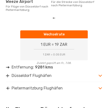
gün
Weeze Airport
Für die Strecke von Düsseldorf
nac
nach Pietermaritzburg
Für Flüge von Düsseldorf nach
buc
Pietermaritzburg
Wechselrate
1 EUR = 19 ZAR
1 ZAR = 0.05 EUR
Zuletzt geprüft am Fr., 7.08.
Entfernung:
9281 kms
Düsseldorf Flughäfen
Pietermaritzburg Flughäfen