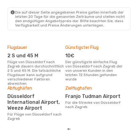
DUS
- ZAG
Eurowings
Direkt
ZAG
- DUS
Die auf dieser Seite angegebenen Preise galten innerhalb der
letzten 20 Tage für die genannten Zeiträume und stellen nicht
den endgültigen Angebotspreis dar. Bitte beachten Sie, dass
Verfügbarkeit und Preise Änderungen unterliegen.
Flugdauer
Günstigster Flug
Hau
2 S und 45 M
10€
Jul
Flüge von Düsseldorf nach
Der günstigste einfache Flug
Laut Suchanfragen unserer
Zagreb dauern durchschnittlich
von Düsseldorf nach Zagreb der
Kund
2 S und 45 M. Die tatsächliche
von unseren Kunden in den
Haup
Flugdauer kann aufgrund
letzten 72 Stunden gefunden
Düs
verschiedener Faktoren
wurde
Dur
abweichen.
Abflughäfen
Zielflughafen
13
Düsseldorf
Franjo Tudman Airport
Der durchschnittliche Preis für
International Airport,
Flü
Für die Strecke von Düsseldorf
Zagr
nach Zagreb
Weeze Airport
Prei
Für Flüge von Düsseldorf nach
letz
Zagreb