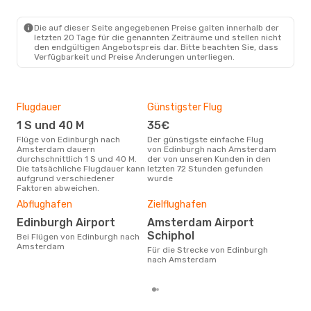
EDI
- AMS
Klm Royal Dutch Airlines
Direkt
AMS
- EDI
Die auf dieser Seite angegebenen Preise galten innerhalb der
letzten 20 Tage für die genannten Zeiträume und stellen nicht
den endgültigen Angebotspreis dar. Bitte beachten Sie, dass
Verfügbarkeit und Preise Änderungen unterliegen.
Flugdauer
Günstigster Flug
Hau
1 S und 40 M
35€
Jul
Flüge von Edinburgh nach
Der günstigste einfache Flug
Laut Suchanfragen unserer
Amsterdam dauern
von Edinburgh nach Amsterdam
Kund
durchschnittlich 1 S und 40 M.
der von unseren Kunden in den
Haup
Die tatsächliche Flugdauer kann
letzten 72 Stunden gefunden
Edi
aufgrund verschiedener
wurde
Faktoren abweichen.
Dur
Abflughafen
Zielflughafen
11
Edinburgh Airport
Amsterdam Airport
Der durchschnittliche Preis für
Schiphol
Flü
Bei Flügen von Edinburgh nach
Ams
Amsterdam
Für die Strecke von Edinburgh
Dies
nach Amsterdam
der 