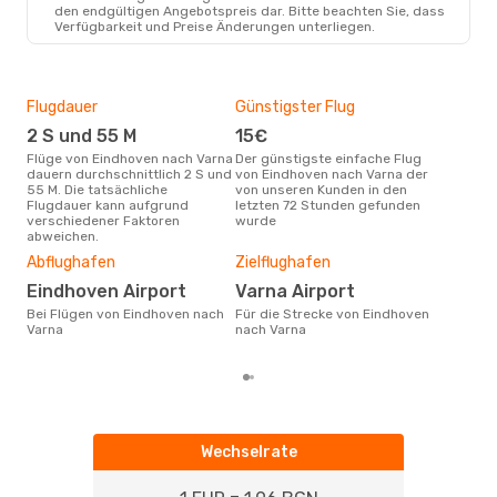
EIN
- VAR
den endgültigen Angebotspreis dar. Bitte beachten Sie, dass
Wizz Air
Direkt
Verfügbarkeit und Preise Änderungen unterliegen.
VAR
- EIN
Flugdauer
Günstigster Flug
Hau
2 S und 55 M
15€
Jul
Flüge von Eindhoven nach Varna
Der günstigste einfache Flug
Laut Suchanfragen unserer
dauern durchschnittlich 2 S und
von Eindhoven nach Varna der
Kund
55 M. Die tatsächliche
von unseren Kunden in den
Haup
Flugdauer kann aufgrund
letzten 72 Stunden gefunden
Ein
verschiedener Faktoren
wurde
Dur
abweichen.
14
Abflughafen
Zielflughafen
Der durchschnittliche Preis für
Eindhoven Airport
Varna Airport
Flü
betr
Bei Flügen von Eindhoven nach
Für die Strecke von Eindhoven
wurd
Varna
nach Varna
Mon
Wechselrate