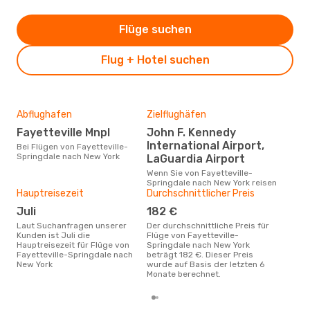
Flüge suchen
Flug + Hotel suchen
Abflughafen
Zielflughäfen
Gün
Fayetteville Mnpl
John F. Kennedy
S
International Airport,
Bei Flügen von Fayetteville-
September ist die beste Zeit um
Springdale nach New York
güns
LaGuardia Airport
Spr
Wenn Sie von Fayetteville-
buc
Springdale nach New York reisen
Hauptreisezeit
Durchschnittlicher Preis
Juli
182 €
Laut Suchanfragen unserer
Der durchschnittliche Preis für
Kunden ist Juli die
Flüge von Fayetteville-
Hauptreisezeit für Flüge von
Springdale nach New York
Fayetteville-Springdale nach
beträgt 182 €. Dieser Preis
New York
wurde auf Basis der letzten 6
Monate berechnet.