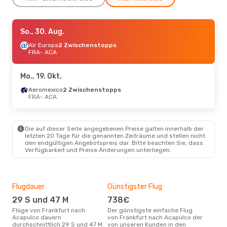
Do., 27. Aug.
So., 30. Aug.
- Fr., 4. Sept.
Aeromexico
Air Europa
2 Zwischenstopps
2 Zwischenstopps
FRA
- ACA
FRA
- ACA
Aeromexico
2 Zwischenstopps
Mo., 19. Okt.
ACA
- FRA
Aeromexico
2 Zwischenstopps
FRA
- ACA
Di., 13. Okt.
- Mo., 19. Okt.
Aeromexico
2 Zwischenstopps
Die auf dieser Seite angegebenen Preise galten innerhalb der
FRA
- ACA
letzten 20 Tage für die genannten Zeiträume und stellen nicht
Aeromexico
den endgültigen Angebotspreis dar. Bitte beachten Sie, dass
2 Zwischenstopps
Verfügbarkeit und Preise Änderungen unterliegen.
ACA
- FRA
Flugdauer
Günstigster Flug
Hau
29 S und 47 M
738€
M
Flüge von Frankfurt nach
Der günstigste einfache Flug
Laut Suchanfragen unserer
Acapulco dauern
von Frankfurt nach Acapulco der
Kund
durchschnittlich 29 S und 47 M.
von unseren Kunden in den
Haup