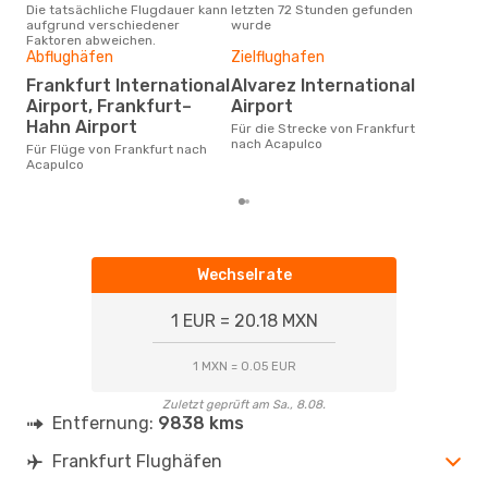
Die tatsächliche Flugdauer kann
letzten 72 Stunden gefunden
Fra
aufgrund verschiedener
wurde
Faktoren abweichen.
Abflughäfen
Zielflughafen
Gün
Frankfurt International
Alvarez International
D
Airport, Frankfurt–
Airport
Februar ist die beste Zeit um
Hahn Airport
Für die Strecke von Frankfurt
güns
nach Acapulco
nac
Für Flüge von Frankfurt nach
Acapulco
Wechselrate
1 EUR = 20.18 MXN
1 MXN = 0.05 EUR
Zuletzt geprüft am Sa., 8.08.
Entfernung:
9838 kms
Frankfurt Flughäfen