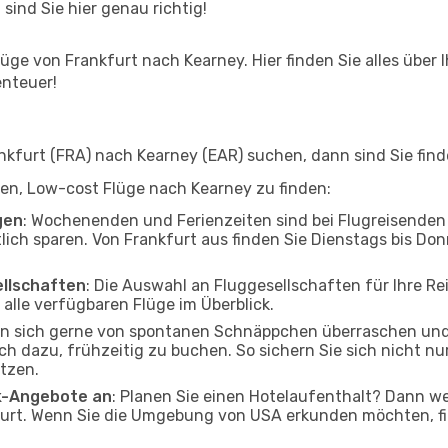
 sind Sie hier genau richtig!
ge von Frankfurt nach Kearney. Hier finden Sie alles über I
enteuer!
kfurt (FRA) nach Kearney (EAR) suchen, dann sind Sie finde
lfen, Low-cost Flüge nach Kearney zu finden:
gen
: Wochenenden und Ferienzeiten sind bei Flugreisenden b
tlich sparen. Von Frankfurt aus finden Sie Dienstags bis Don
ellschaften
: Die Auswahl an Fluggesellschaften für Ihre Re
alle verfügbaren Flüge im Überblick.
en sich gerne von spontanen Schnäppchen überraschen un
och dazu, frühzeitig zu buchen. So sichern Sie sich nicht n
tzen.
ak-Angebote an
: Planen Sie einen Hotelaufenthalt? Dann we
urt. Wenn Sie die Umgebung von USA erkunden möchten, fin