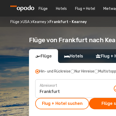
Flüge
Hotels
Flug + Hotel
Mietwa
Flüge
USA
Kearney
Frankfurt - Kearney
Flüge von Frankfurt nach Ke
Flüge
Hotels
Flug + 
Hin- und Rückreise
Nur Hinreise
Multistop
Abreiseort
Flug + Hotel suchen
Flüge 