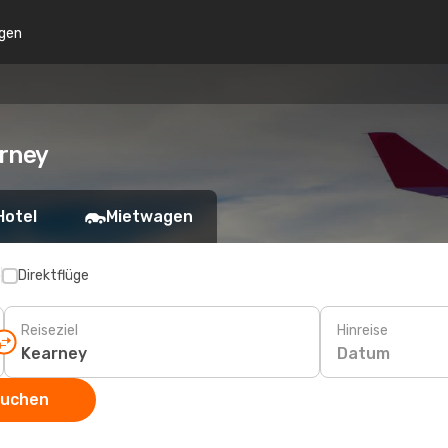
gen
arney
Hotel
Mietwagen
p
Direktflüge
Reiseziel
Hinreise
Datum
suchen