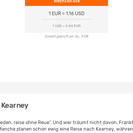
Wechselrate
1 EUR = 1.16 USD
1 USD = 0.86 EUR
Zuletzt geprüft am So., 9.08.
h Kearney
den, reise ohne Reue“. Und wer träumt nicht davon, Frankfu
anche planen schon ewig eine Reise nach Kearney, während 