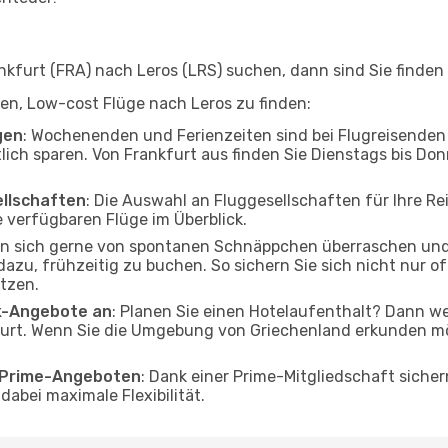
furt (FRA) nach Leros (LRS) suchen, dann sind Sie finden 
lfen, Low-cost Flüge nach Leros zu finden:
gen
: Wochenenden und Ferienzeiten sind bei Flugreisenden b
tlich sparen. Von Frankfurt aus finden Sie Dienstags bis Don
ellschaften
: Die Auswahl an Fluggesellschaften für Ihre Rei
 verfügbaren Flüge im Überblick.
en sich gerne von spontanen Schnäppchen überraschen und
 dazu, frühzeitig zu buchen. So sichern Sie sich nicht nur 
tzen.
ak-Angebote an
: Planen Sie einen Hotelaufenthalt? Dann we
urt. Wenn Sie die Umgebung von Griechenland erkunden möc
o Prime-Angeboten
: Dank einer Prime-Mitgliedschaft sicher
abei maximale Flexibilität.