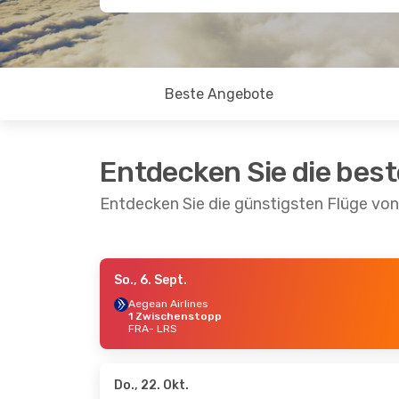
Beste Angebote
Entdecken Sie die bes
Entdecken Sie die günstigsten Flüge von
So., 6. Sept.
Mo., 7. Sept.
- Mo., 14. Sept.
Sa., 19.
Aegean Airlines
1 Zwischenstopp
Aegean Airlines
Aegean
FRA
- LRS
1 Zwischenstopp
1 Zwi
FRA
- LRS
FRA
- 
Aegean Airlines
Aegean
1 Zwischenstopp
1 Zwi
LRS
- FRA
LRS
- 
Do., 22. Okt.