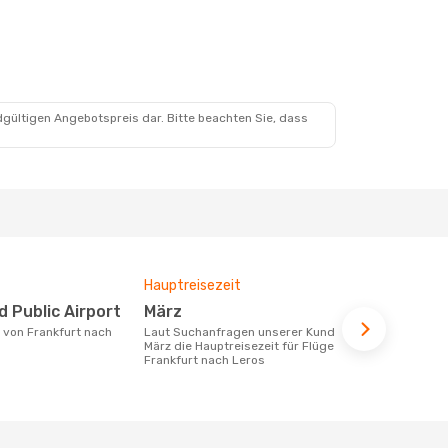
dgültigen Angebotspreis dar. Bitte beachten Sie, dass
Hauptreisezeit
Durchschnit
nd Public Airport
März
418 €
Laut Suchanfragen unserer Kunden ist
Der durchschnittliche Preis für Flüge
März die Hauptreisezeit für Flüge von
von Frankfur
Frankfurt nach Leros
Dieser Preis
6 Monate be