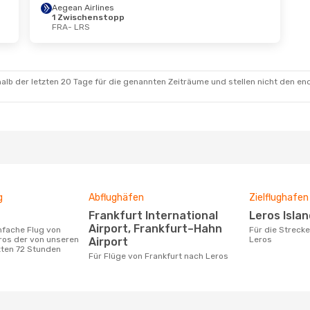
Aegean Airlines
1 Zwischenstopp
FRA
- LRS
alb der letzten 20 Tage für die genannten Zeiträume und stellen nicht den en
g
Abflughäfen
Zielflughafen
Frankfurt International
Leros Isla
Airport, Frankfurt–Hahn
Für die Strecke von Frankfurt nach
ros der von unseren
Leros
Airport
zten 72 Stunden
Für Flüge von Frankfurt nach Leros