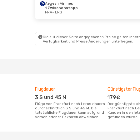
Aegean Airlines
1 Zwischenstopp
FRA
- LRS
Die auf dieser Seite angegebenen Preise galten innerh
Verfügbarkeit und Preise Änderungen unterliegen.
Flugdauer
Günstigster Flu
3 S und 45 M
179€
Flüge von Frankfurt nach Leros dauern
Der günstigste einfache Flug von
durchschnittlich 3 S und 45 M. Die
Frankfurt nach Le
tatsächliche Flugdauer kann aufgrund
Kunden in den let
verschiedener Faktoren abweichen.
gefunden wurde