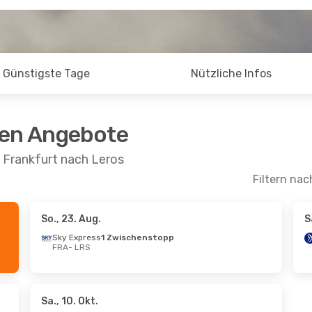
Günstigste Tage
Nützliche Infos
ten Angebote
 Frankfurt nach Leros
Filtern nac
So., 23. Aug.
S
 Sept.
- Sa., 26. Sept.
Sky Express
1 Zwischenstopp
FRA
- LRS
 Airlines
schenstopp
LRS
 Airlines
schenstopp
FRA
Sa., 10. Okt.