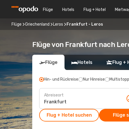
Flüge
Hotels
Flug + Hotel
Mietwa
Flüge
Griechenland
Leros
Frankfurt - Leros
Flüge von Frankfurt nach Ler
Flüge
Hotels
Flug + 
Hin- und Rückreise
Nur Hinreise
Multistop
Abreiseort
Flug + Hotel suchen
Flüge 