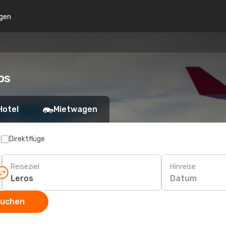
gen
os
Hotel
Mietwagen
p
Direktflüge
Reiseziel
Hinreise
Datum
suchen