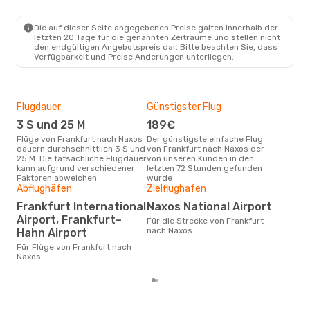
Mi., 30. Sept.
- Mi., 30. Sept.
Aegean Airlines
Die auf dieser Seite angegebenen Preise galten innerhalb der
1 Zwischenstopp
letzten 20 Tage für die genannten Zeiträume und stellen nicht
FRA
- JNX
den endgültigen Angebotspreis dar. Bitte beachten Sie, dass
Aegean Airlines
Verfügbarkeit und Preise Änderungen unterliegen.
1 Zwischenstopp
JNX
- FRA
Flugdauer
Günstigster Flug
Hau
3 S und 25 M
189€
M
Flüge von Frankfurt nach Naxos
Der günstigste einfache Flug
Laut Suchanfragen unserer
dauern durchschnittlich 3 S und
von Frankfurt nach Naxos der
Kund
25 M. Die tatsächliche Flugdauer
von unseren Kunden in den
Haup
kann aufgrund verschiedener
letzten 72 Stunden gefunden
Fra
Faktoren abweichen.
wurde
Abflughäfen
Zielflughafen
Gün
Frankfurt International
Naxos National Airport
Ju
Airport, Frankfurt–
Für die Strecke von Frankfurt
Januar ist die beste Zeit um
nach Naxos
Hahn Airport
güns
Für Flüge von Frankfurt nach
nac
Naxos