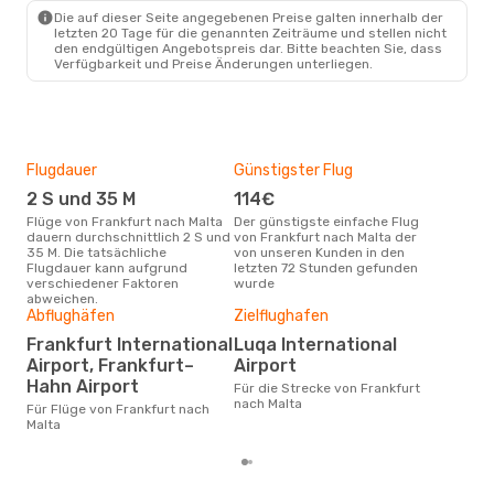
Lot Polish Airlines
Die auf dieser Seite angegebenen Preise galten innerhalb der
1 Zwischenstopp
letzten 20 Tage für die genannten Zeiträume und stellen nicht
MLA
- FRA
den endgültigen Angebotspreis dar. Bitte beachten Sie, dass
Verfügbarkeit und Preise Änderungen unterliegen.
Flugdauer
Günstigster Flug
Hau
2 S und 35 M
114€
Jul
Flüge von Frankfurt nach Malta
Der günstigste einfache Flug
Laut Suchanfragen unserer
dauern durchschnittlich 2 S und
von Frankfurt nach Malta der
Kund
35 M. Die tatsächliche
von unseren Kunden in den
Haup
Flugdauer kann aufgrund
letzten 72 Stunden gefunden
Fran
verschiedener Faktoren
wurde
abweichen.
Dur
Abflughäfen
Zielflughafen
2
Frankfurt International
Luqa International
Der durchschnittliche Preis für
Airport, Frankfurt–
Airport
Flüg
Hahn Airport
Für die Strecke von Frankfurt
betr
nach Malta
wurd
Für Flüge von Frankfurt nach
Mon
Malta