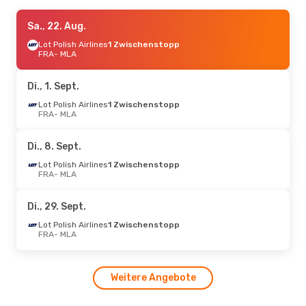
Sa., 19. Sept.
Sa., 22. Aug.
- Mo., 21. Sept.
ITA Airways
Lot Polish Airlines
1 Zwischenstopp
1 Zwischenstopp
FRA
FRA
- MLA
- MLA
Lufthansa
Direkt
MLA
- FRA
Di., 1. Sept.
Mi., 9. Sept.
Lot Polish Airlines
- Fr., 11. Sept.
1 Zwischenstopp
FRA
- MLA
Lufthansa
Direkt
FRA
- MLA
Lufthansa
Direkt
Di., 8. Sept.
MLA
- FRA
Lot Polish Airlines
1 Zwischenstopp
FRA
- MLA
Do., 8. Okt.
- Di., 13. Okt.
Lufthansa
Direkt
Di., 29. Sept.
FRA
- MLA
Lufthansa
Direkt
Lot Polish Airlines
1 Zwischenstopp
MLA
- FRA
FRA
- MLA
Sa., 29. Aug.
- Mi., 2. Sept.
Weitere Angebote
Lot Polish Airlines
1 Zwischenstopp
FRA
- MLA