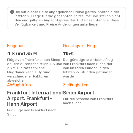
Turkish Airlines
1 Zwischenstopp
FRA
- NOP
Pegasus Airlines
Die auf dieser Seite angegebenen Preise galten innerhalb der
1 Zwischenstopp
letzten 20 Tage für die genannten Zeiträume und stellen nicht
NOP
- FRA
den endgültigen Angebotspreis dar. Bitte beachten Sie, dass
Verfügbarkeit und Preise Änderungen unterliegen.
Flugdauer
Günstigster Flug
Hau
4 S und 35 M
115€
M
Flüge von Frankfurt nach Sinop
Der günstigste einfache Flug
Laut Suchanfragen unserer
dauern durchschnittlich 4 S und
von Frankfurt nach Sinop der
Kund
35 M. Die tatsächliche
von unseren Kunden in den
Haup
Flugdauer kann aufgrund
letzten 72 Stunden gefunden
Fran
verschiedener Faktoren
wurde
abweichen.
Abflughäfen
Zielflughafen
Gün
Frankfurt International
Sinop Airport
Jul
Airport, Frankfurt–
Für die Strecke von Frankfurt
November ist die beste Zeit um
nach Sinop
Hahn Airport
güns
nac
Für Flüge von Frankfurt nach
Sinop