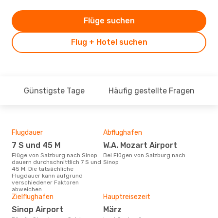
Flüge suchen
Flug + Hotel suchen
Günstigste Tage
Häufig gestellte Fragen
Flugdauer
Abflughafen
Dur
7 S und 45 M
W.A. Mozart Airport
3
Flüge von Salzburg nach Sinop
Bei Flügen von Salzburg nach
Der durchschnittliche Preis für
dauern durchschnittlich 7 S und
Sinop
Flü
45 M. Die tatsächliche
betr
Flugdauer kann aufgrund
wurd
verschiedener Faktoren
Mon
abweichen.
Zielflughafen
Hauptreisezeit
Sinop Airport
März