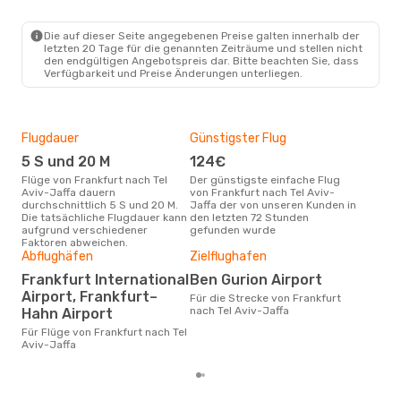
Sky Express
1 Zwischenstopp
FRA
- TLV
Condor
Direkt
Die auf dieser Seite angegebenen Preise galten innerhalb der
TLV
- FRA
letzten 20 Tage für die genannten Zeiträume und stellen nicht
den endgültigen Angebotspreis dar. Bitte beachten Sie, dass
Verfügbarkeit und Preise Änderungen unterliegen.
Flugdauer
Günstigster Flug
Hau
5 S und 20 M
124€
Jul
Flüge von Frankfurt nach Tel
Der günstigste einfache Flug
Laut Suchanfragen unserer
Aviv-Jaffa dauern
von Frankfurt nach Tel Aviv-
Kund
durchschnittlich 5 S und 20 M.
Jaffa der von unseren Kunden in
Haup
Die tatsächliche Flugdauer kann
den letzten 72 Stunden
Fran
aufgrund verschiedener
gefunden wurde
Faktoren abweichen.
Dur
Abflughäfen
Zielflughafen
3
Frankfurt International
Ben Gurion Airport
Der durchschnittliche Preis für
Airport, Frankfurt–
Für die Strecke von Frankfurt
Flüg
nach Tel Aviv-Jaffa
Hahn Airport
Aviv
Dies
Für Flüge von Frankfurt nach Tel
der 
Aviv-Jaffa