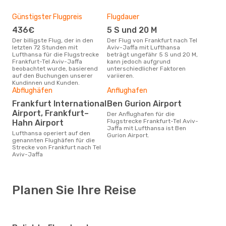
Günstigster Flugpreis
Flugdauer
436€
5 S und 20 M
Der billigste Flug, der in den
Der Flug von Frankfurt nach Tel
letzten 72 Stunden mit
Aviv-Jaffa mit Lufthansa
Lufthansa für die Flugstrecke
beträgt ungefähr 5 S und 20 M,
Frankfurt-Tel Aviv-Jaffa
kann jedoch aufgrund
beobachtet wurde, basierend
unterschiedlicher Faktoren
auf den Buchungen unserer
variieren.
Kundinnen und Kunden.
Abflughäfen
Anflughafen
Frankfurt International
Ben Gurion Airport
Airport, Frankfurt–
Der Anflughafen für die
Flugstrecke Frankfurt-Tel Aviv-
Hahn Airport
Jaffa mit Lufthansa ist Ben
Lufthansa operiert auf den
Gurion Airport.
genannten Flughäfen für die
Strecke von Frankfurt nach Tel
Aviv-Jaffa
Planen Sie Ihre Reise