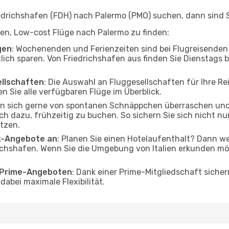
drichshafen (FDH) nach Palermo (PMO) suchen, dann sind Si
lfen, Low-cost Flüge nach Palermo zu finden:
gen
: Wochenenden und Ferienzeiten sind bei Flugreisenden b
tlich sparen. Von Friedrichshafen aus finden Sie Dienstags 
ellschaften
: Die Auswahl an Fluggesellschaften für Ihre Re
n Sie alle verfügbaren Flüge im Überblick.
en sich gerne von spontanen Schnäppchen überraschen un
och dazu, frühzeitig zu buchen. So sichern Sie sich nicht n
tzen.
ak-Angebote an
: Planen Sie einen Hotelaufenthalt? Dann we
ichshafen. Wenn Sie die Umgebung von Italien erkunden möc
o Prime-Angeboten
: Dank einer Prime-Mitgliedschaft sicher
abei maximale Flexibilität.