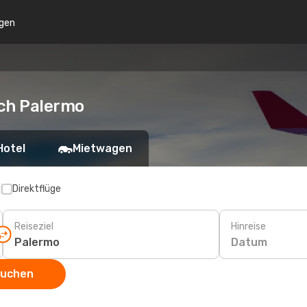
gen
ach Palermo
Hotel
Mietwagen
p
Direktflüge
Reiseziel
Hinreise
Datum
suchen