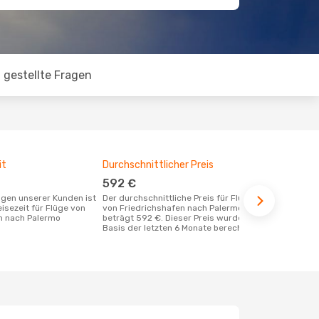
 gestellte Fragen
it
Durchschnittlicher Preis
Günstigst
592 €
Oktober
Der durchschnittliche Preis für Flüge
September ist die beste Zeit um
eisezeit für Flüge von
von Friedrichshafen nach Palermo
günstige Fl
n nach Palermo
beträgt 592 €. Dieser Preis wurde auf
nach Palerm
Basis der letzten 6 Monate berechnet.