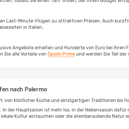
chen, sobald Sie einen Tarif finden, der Ihrem Budget entsp
 an Last-Minute-Flügen zu attraktiven Preisen. Auch kurzf
sezeiten in Italien.
lusive Angebote erhalten und Hunderte von Euro bei Ihren 
 Sie alle Vorteile von
Opodo Prime
und werden Sie Teil der
afen nach Palermo
 hat: von köstlicher Küche und einzigartigen Traditionen bis
b. In der Hauptsaison ist mehr los, in der Nebensaison dafü
die lokale Kultur eintauchen oder die atemberaubende Natur