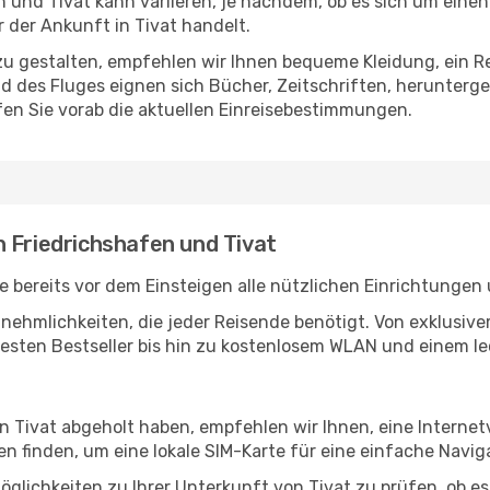
 und Tivat kann variieren, je nachdem, ob es sich um einen 
der Ankunft in Tivat handelt.
u gestalten, empfehlen wir Ihnen bequeme Kleidung, ein R
des Fluges eignen sich Bücher, Zeitschriften, herunterge
en Sie vorab die aktuellen Einreisebestimmungen.
 Friedrichshafen und Tivat
 bereits vor dem Einsteigen alle nützlichen Einrichtungen
Annehmlichkeiten, die jeder Reisende benötigt. Von exklus
esten Bestseller bis hin zu kostenlosem WLAN und einem lec
in Tivat abgeholt haben, empfehlen wir Ihnen, eine Interne
 finden, um eine lokale SIM-Karte für eine einfache Naviga
glichkeiten zu Ihrer Unterkunft von Tivat zu prüfen, ob es 