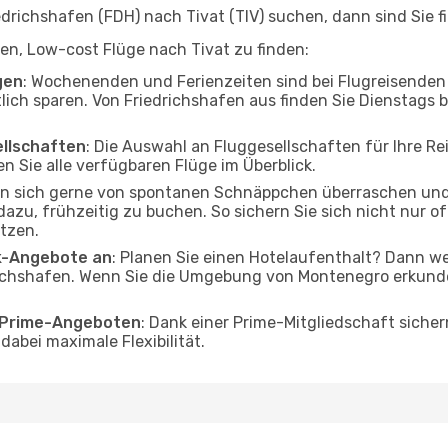
richshafen (FDH) nach Tivat (TIV) suchen, dann sind Sie fi
lfen, Low-cost Flüge nach Tivat zu finden:
gen
: Wochenenden und Ferienzeiten sind bei Flugreisenden b
tlich sparen. Von Friedrichshafen aus finden Sie Dienstags 
ellschaften
: Die Auswahl an Fluggesellschaften für Ihre Re
n Sie alle verfügbaren Flüge im Überblick.
en sich gerne von spontanen Schnäppchen überraschen und
 dazu, frühzeitig zu buchen. So sichern Sie sich nicht nur 
tzen.
ak-Angebote an
: Planen Sie einen Hotelaufenthalt? Dann we
ichshafen. Wenn Sie die Umgebung von Montenegro erkunden
o Prime-Angeboten
: Dank einer Prime-Mitgliedschaft sicher
abei maximale Flexibilität.