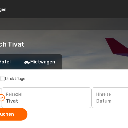
gen
ch Tivat
Hotel
Mietwagen
p
Direktflüge
Reiseziel
Hinreise
Datum
suchen