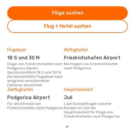
Flüge suchen
Flug + Hotel suchen
Flugdauer
Abflughafen
Dur
18 S und 30 M
Friedrichshafen Airport
5
Flüge von Friedrichshafen nach
Bei Flügen von Friedrichshafen
Der durchschnittliche Preis für
Podgorica dauern
nach Podgorica
Flü
durchschnittlich 18 S und 30 M.
Pod
Die tatsächliche Flugdauer kann
Prei
aufgrund verschiedener
letz
Faktoren abweichen.
Zielflughafen
Hauptreisezeit
Podgorica Airport
Juli
Für die Strecke von
Laut Suchanfragen unserer
Friedrichshafen nach Podgorica
Kunden ist Juli die
Hauptreisezeit für Flüge von
Friedrichshafen nach Podgorica