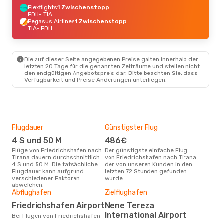
Flexflights
1 Zwischenstopp
FDH
- TIA
Pegasus Airlines
1 Zwischenstopp
TIA
- FDH
Die auf dieser Seite angegebenen Preise galten innerhalb der
letzten 20 Tage für die genannten Zeiträume und stellen nicht
den endgültigen Angebotspreis dar. Bitte beachten Sie, dass
Verfügbarkeit und Preise Änderungen unterliegen.
Flugdauer
Günstigster Flug
Hau
4 S und 50 M
486€
Jul
Flüge von Friedrichshafen nach
Der günstigste einfache Flug
Laut Suchanfragen unserer
Tirana dauern durchschnittlich
von Friedrichshafen nach Tirana
Kund
4 S und 50 M. Die tatsächliche
der von unseren Kunden in den
Haup
Flugdauer kann aufgrund
letzten 72 Stunden gefunden
Frie
verschiedener Faktoren
wurde
abweichen.
Gün
Abflughafen
Zielflughafen
Ju
Friedrichshafen Airport
Nene Tereza
September ist die beste Zeit um
International Airport
Bei Flügen von Friedrichshafen
gün