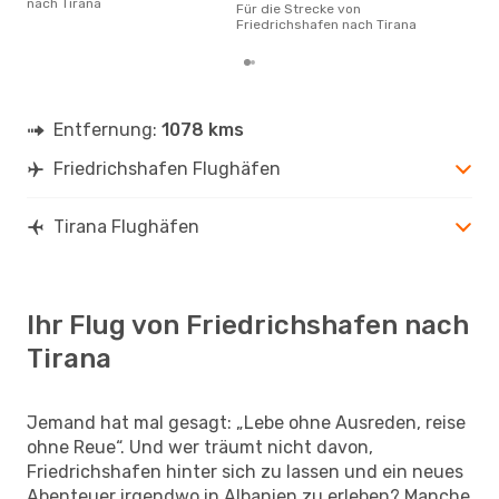
nach Tirana
Frie
Für die Strecke von
buc
Friedrichshafen nach Tirana
Entfernung:
1078 kms
Friedrichshafen Flughäfen
Tirana Flughäfen
Ihr Flug von Friedrichshafen nach
Tirana
Jemand hat mal gesagt: „Lebe ohne Ausreden, reise
ohne Reue“. Und wer träumt nicht davon,
Friedrichshafen hinter sich zu lassen und ein neues
Abenteuer irgendwo in Albanien zu erleben? Manche