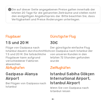
GZP
- IST
Pegasus Airlines
Direkt
IST
- GZP
Die auf dieser Seite angegebenen Preise galten innerhalb der
letzten 20 Tage für die genannten Zeiträume und stellen nicht
den endgültigen Angebotspreis dar. Bitte beachten Sie, dass
Verfügbarkeit und Preise Änderungen unterliegen.
Flugdauer
Günstigster Flug
Hau
1 S und 20 M
30€
Jul
Flüge von Gazipasa nach
Der günstigste einfache Flug
Laut Suchanfragen unserer
Istanbul dauern durchschnittlich
von Gazipasa nach Istanbul der
Kund
1 S und 20 M. Die tatsächliche
von unseren Kunden in den
Haup
Flugdauer kann aufgrund
letzten 72 Stunden gefunden
Gaz
verschiedener Faktoren
wurde
Dur
abweichen.
Abflughafen
Zielflughäfen
10
Gazipasa-Alanya
Istanbul Sabiha Gökçen
Der durchschnittliche Preis für
Airport
International Airport,
Flü
Ista
Istanbul Airport
Bei Flügen von Gazipasa nach
Prei
Istanbul
Wenn Sie von Gazipasa nach
letz
Istanbul reisen