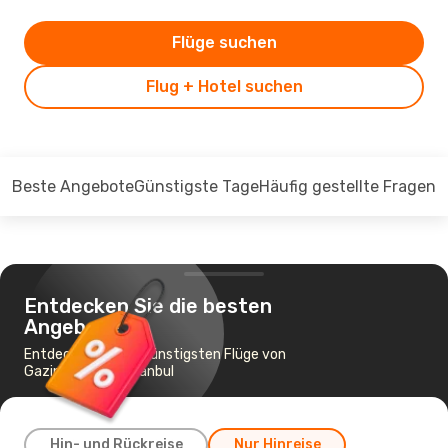
Flüge suchen
Flug + Hotel suchen
Beste Angebote
Günstigste Tage
Häufig gestellte Fragen
Entdecken Sie die besten
Angebote
Entdecken Sie die günstigsten Flüge von
Gazipasa nach Istanbul
Hin- und Rückreise
Nur Hinreise